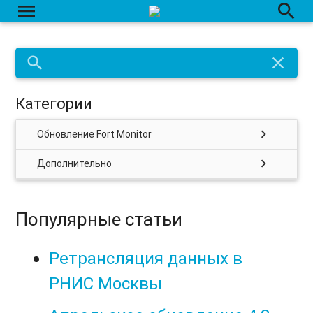
menu
search
search
close
Категории
chevron_right
Обновление Fort Monitor
chevron_right
Дополнительно
Популярные статьи
Ретрансляция данных в
РНИС Москвы