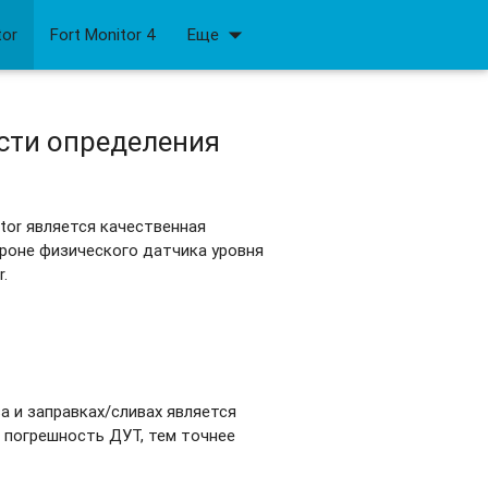
arrow_drop_down
tor
Fort Monitor 4
Еще
сти определения
.
itor является качественная
ороне физического датчика уровня
r.
 и заправках/сливах является
 погрешность ДУТ, тем точнее