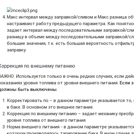
Макс интервал между заправкой/сливом
и
Макс разница об
настраивают работу предыдущего параметра. Как понятно 
задает интервал между последовательными заправкой/сли
разницу в объеме между последовательными заправкой/сл
большие значения, т.к. есть большая вероятность отфильт
заправку.
Коррекция по внешнему питанию
ВАЖНО: Используется только в очень редких случаях, если де
показаниях уровня топлива от уровня внешнего питания.
Если 
должны быть выключены
.
Корректировать по – в данном параметре указывается то, 
в баке. В основном это внешнее питание.
Коррекция по внешнему питанию – задает механику преобр
уровня топлива от внешнего питания.
Норма внешнего питания - в данном параметре указывается
котором производилось тарирование бака. В ином случае 