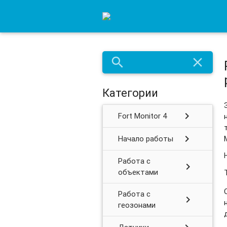
search
close
Категории
chevron_right
Fort Monitor 4
chevron_right
Начало работы
Работа с
chevron_right
объектами
Работа с
chevron_right
геозонами