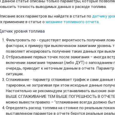
В данной статье описаны только параметры, которые позволя
повысить точность выводимых данных о расходе топлива.
Описание всех параметров вы найдете в статье по
датчику уро
их применение в статье о
механике топливного отчета
.
Датчик уровня топлива
Фильтровать по
- существует вероятность получения ложн
факторах, к примеру при выключенном зажигании уровень т
позволяет игнорировать получение таких данных при выкл
Отбрасывание первых точек после зажигания – иногда встр
включении зажигания терминал (либо ДУТ) с запозданием 
очередь, приводит к неточным данным в отчете. Парамет
ситуации.
Сглаживание - параметр сглаживает график и сами данные 
тарировки, не затрагивая при этом исходные данные получ
Настоятельно не рекомендуем устанавливать высокие знач
ВЫШЕ СГЛАЖИВАНИЕ ТЕМ ВЫШЕ ПОГРЕШНОСТЬ В ОТЧЕТЕ П
можно вывести правило – "сглаживание всегда должно быть
Определять расход топлива на стоянке по реальным показа
выставленном параметре в отчете берутся реальные реаль