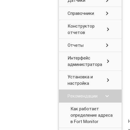
chevron_right
Датчики
chevron_right
Справочники
Конструктор
chevron_right
отчетов
chevron_right
Отчеты
Интерфейс
chevron_right
администратора
Установка и
chevron_right
настройка
chevron_right
Рекомендации
Как работает
определение адреса
в Fort Monitor