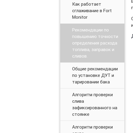
Как работает
сглаживание в Fort
Monitor
Рекомендации по
повышению точности
определения расхода
топлива, заправок и
сливов.
Общие рекомендации
по установке ДУТ и
тарировании бака
Алгоритм проверки
слива
зафиксированного на
стоянке
Алгоритм проверки