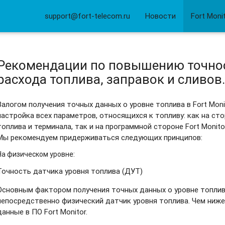
support@fort-telecom.ru
Новости
Fort Moni
Рекомендации по повышению точно
расхода топлива, заправок и сливов
Залогом получения точных данных о уровне топлива в Fort Mon
настройка всех параметров, относящихся к топливу: как на ст
топлива и терминала, так и на программной стороне Fort Monito
Мы рекомендуем придерживаться следующих принципов:
На физическом уровне:
Точность датчика уровня топлива (ДУТ)
Основным фактором получения точных данных о уровне топлива
непосредственно физический датчик уровня топлива. Чем ниже
данные в ПО Fort Monitor.