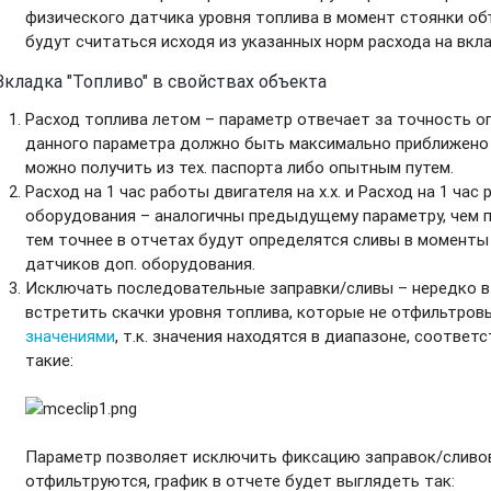
физического датчика уровня топлива в момент стоянки об
будут считаться исходя из указанных норм расхода на вкла
Вкладка "Топливо" в свойствах объекта
Расход топлива летом
– параметр отвечает за точность о
данного параметра должно быть максимально приближено 
можно получить из тех. паспорта либо опытным путем.
Расход на 1 час работы двигателя на х.х.
и
Расход на 1 час
оборудования
– аналогичны предыдущему параметру, чем п
тем точнее в отчетах будут определятся сливы в моменты р
датчиков доп. оборудования.
Исключать последовательные заправки/сливы
– нередко в
встретить скачки уровня топлива, которые не отфильтро
значениями
, т.к. значения находятся в диапазоне, соотве
такие:
Параметр позволяет исключить фиксацию заправок/сливов,
отфильтруются, график в отчете будет выглядеть так: