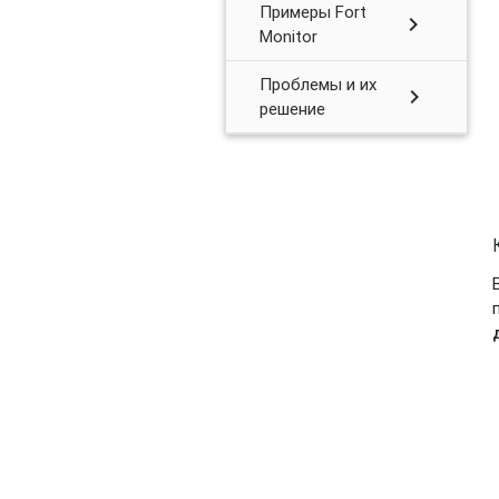
Примеры Fort
chevron_right
Monitor
Проблемы и их
chevron_right
решение