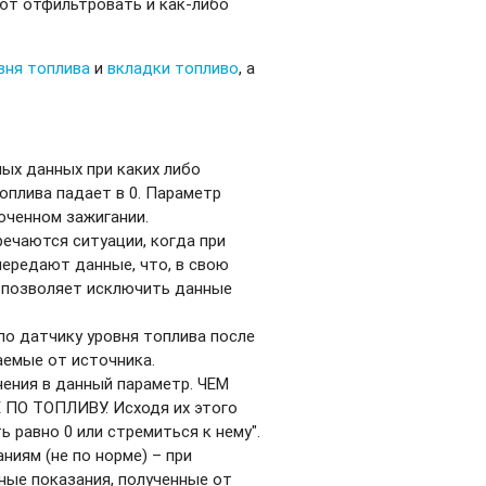
ют отфильтровать и как-либо
вня топлива
и
вкладки топливо
, а
ых данных при каких либо
оплива падает в 0. Параметр
юченном зажигании.
ечаются ситуации, когда при
передают данные, что, в свою
р позволяет исключить данные
по датчику уровня топлива после
аемые от источника.
ения в данный параметр. ЧЕМ
О ТОПЛИВУ. Исходя их этого
 равно 0 или стремиться к нему".
ниям (не по норме) – при
ные показания, полученные от