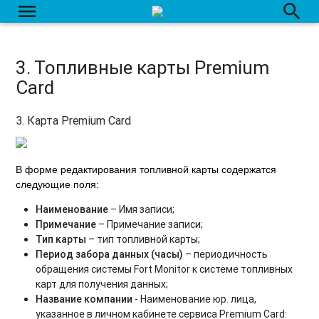
Периодические мероприятия
menu
search
Составные датчики
Назначение RFID на ТС
3. Топливные карты Premium
Card
Радар
Временные ссылки доступа
3. Карта Premium Card
Справочник заправок
В форме редактирования топливной карты содержатся
Сервисы топливных карт
следующие поля:
1. Топливные карты РН-Карт
Наименование
– Имя записи;
Примечание
– Примечание записи;
2. Топливные карты ППР - PetrolPlus
Тип карты
– тип топливной карты;
Период забора данных (часы)
– периодичность
3. Топливные карты Premium Card
обращения системы Fort Monitor к системе топливных
карт для получения данных;
4. Топливные карты Ликард
Название компании
- Наименование юр. лица,
указанное в личном кабинете сервиса Premium Card: