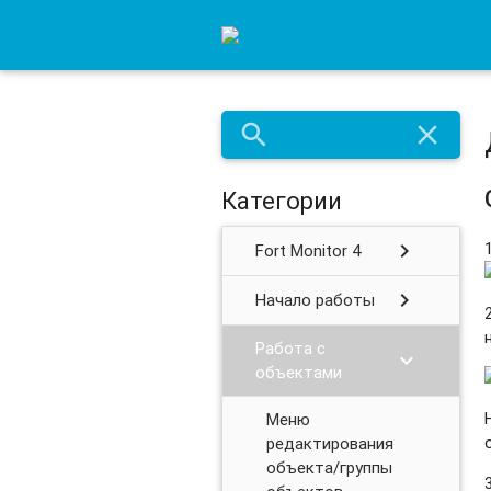
search
close
Категории
chevron_right
Fort Monitor 4
chevron_right
Начало работы
Работа с
chevron_right
объектами
Меню
редактирования
объекта/группы