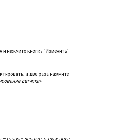
я и нажмите кнопку "Изменить"
ктировать, и два раза нажмите
ирование датчика
».
о – старые данные, полученные