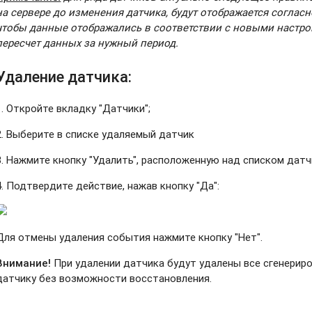
на сервере до изменения датчика, будут отображается соглас
чтобы данные отображались в соответствии с новыми настр
пересчет данных за нужный период.
Удаление датчика:
1. Откройте вкладку "Датчики";
2. Выберите в списке удаляемый датчик
3. Нажмите кнопку "Удалить", расположенную над списком дат
4. Подтвердите действие, нажав кнопку "Да":
Для отмены удаления события нажмите кнопку "Нет".
Внимание!
При удалении датчика будут удалены все сгенерир
датчику без возможности восстановления.