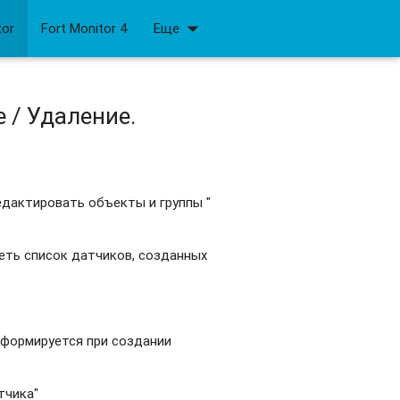
arrow_drop_down
tor
Fort Monitor 4
Еще
 / Удаление.
Редактировать объекты и группы "
деть список датчиков, созданных
 формируется при создании
тчика"