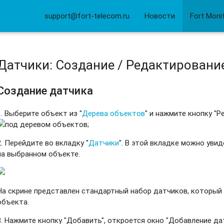
support@fort-telecom.ru
Новости
Fort Moni
Датчики: Создание / Редактирование
Создание датчика
1. Выберите объект из "
Дерева объектов
" и нажмите кнопку "
под деревом объектов;
2. Перейдите во вкладку "
Датчики
". В этой вкладке можно уви
на выбранном объекте.
На скрине представлен стандартный набор датчиков, который
объекта.
3. Нажмите кнопку "Добавить", откроется окно "Добавление да