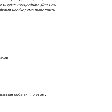
но старым настройкам. Для того
ойками необходимо выполнить
чиков
ованные события по этому