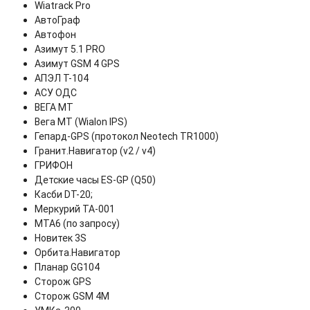
Wiatrack Pro
АвтоГраф
Автофон
Азимут 5.1 PRO
Азимут GSM 4 GPS
АПЭЛ Т-104
АСУ ОДС
ВЕГА МТ
Вега МТ (Wialon IPS)
Гепард-GPS (протокол Neotech TR1000)
Гранит.Навигатор (v2 / v4)
ГРИФОН
Детские часы ES-GP (Q50)
Касби DT-20;
Меркурий ТА-001
МТА6 (по запросу)
Новитек 3S
Орбита.Навигатор
Планар GG104
Сторож GPS
Сторож GSM 4M