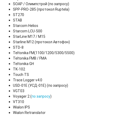
SOAP / Олимпстрой (по запросу)
SPP-PRO-285 (протокол Ruptela)
ST270
STAB
Starcom Helios
Starcom LCU-500
StarLine M17 / М15
Starline М12 (протокол Автофон)
STD-8
Teltonika FM(1100/1200/5300/5500)
Teltonika FMB / FMA
Teltonika GH
TK-102
Touch TS
Trace Logger v4.0
USD-01Е (УСД-01Е) (по запросу)
VGT03
Voyager 2 (
по запросу
)
VT310
Wialon IPS
Wialon Retranslator