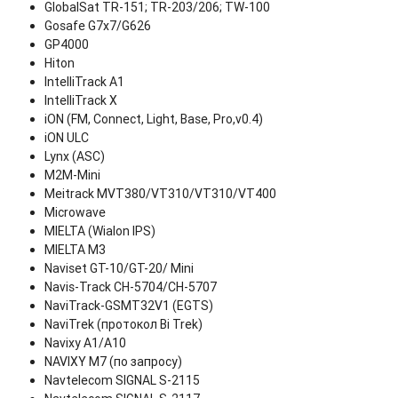
GlobalSat TR-151; TR-203/206; TW-100
Gosafe G7x7/G626
GP4000
Hiton
IntelliTrack A1
IntelliTrack X
iON (FM, Connect, Light, Base, Pro,v0.4)
iON ULC
Lynx (ASC)
M2M-Mini
Meitrack MVT380/VT310/VT310/VT400
Microwave
MIELTA (Wialon IPS)
MIELTA M3
Naviset GT-10/GT-20/ Mini
Navis-Track СН-5704/СН-5707
NaviTrack-GSMT32V1 (EGTS)
NaviTrek (протокол Bi Trek)
Navixy A1/A10
NAVIXY M7 (по запросу)
Navtelecom SIGNAL S-2115