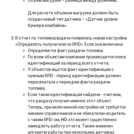
Объем выгрузки – разница между уровнями;
Для расчета объемов выгрузки должен быть
создан новый тип датчика – «Датчик уровня
бункера комбайна».
В отчет по топливораздаче появилась новая настройка
«Определять получателя по RFID». Если она включена:
Определяется факт раздачи топлива;
По всем объектам компании производится поиск
идентификаций за период всего отчета;
У объектов ищется факт идентификации с
нужным RFID - период идентификации должен
пересекаться с периодом факта раздачи
топлива;
Если такая идентификация найдена - считаем,
что раздачу получил именно этот объект.
Теперь, при включенной настройке не требуется
никаких справочников и не обязателен водитель
с таким RFID-ом,
НО
это может существенно
замедлить работу отчета. Также изменен
алгоритм работы при нескольких датчиках