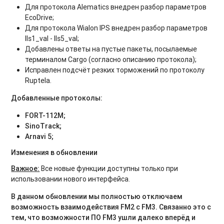
Для протокола Alematics внедрен разбор параметров
EcoDrive;
Для протокола Wialon IPS внедрен разбор параметров
lls1_val - lls5_val;
Добавлены ответы на пустые пакеты, посылаемые
терминалом Cargo (согласно описанию протокола);
Исправлен подсчёт резких торможений по протоколу
Ruptela.
Добавленные протоколы:
FORT-112M;
SinoTrack;
Arnavi 5;
Изменения в обновлении
Важное:
Все новые функции доступны только при
использовании нового интерфейса.
В данном обновлении мы полностью отключаем
возможность взаимодействия
FM
2 с
FM3.
Связанно это с
тем, что возможности ПО
FM
3 ушли далеко вперёд и