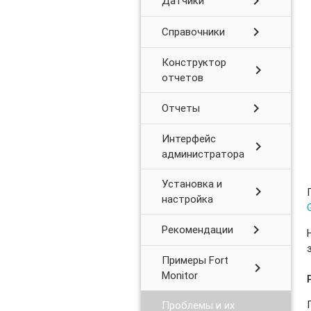
chevron_right
Датчики
chevron_right
Справочники
Конструктор
chevron_right
отчетов
chevron_right
Отчеты
Интерфейс
chevron_right
администратора
Установка и
chevron_right
настройка
chevron_right
Рекомендации
Примеры Fort
chevron_right
Monitor
Проблемы и их