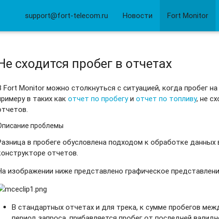
support@fort-telecom.ru
Новости
Fort Monitor
Не сходится пробег в отчетах
В Fort Monitor можно столкнуться с ситуацией, когда пробег на
примеру в таких как
отчет по пробегу
и
отчет по топливу
, не с
отчетов.
Описание проблемы
Разница в пробеге обусловлена подходом к обработке данных 
конструкторе отчетов.
На изображении ниже представлено графическое представлени
В стандартных отчетах и для трека, к сумме пробегов меж
период запроса, прибавляется пробег от последней валид