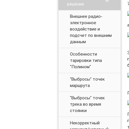
chevron_right
решение
Внешнее радио-
электронное
воздействие и
подсчет по внешним
данным
Особенности
тарировки типа
"Полином"
"Выбросы" точек
маршрута
"Выбросы" точек
трека во время
стоянки
Некорректный