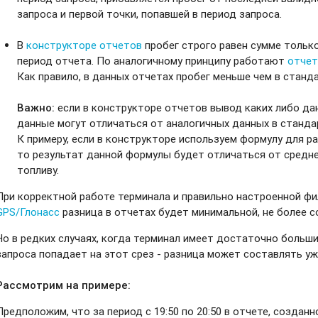
запроса и первой точки, попавшей в период запроса.
В
конструкторе отчетов
пробег строго равен сумме только
период отчета. По аналогичному принципу работают
отчет
Как правило, в данных отчетах пробег меньше чем в станд
Важно:
если в конструкторе отчетов вывод каких либо дан
данные могут отличаться от аналогичных данных в станда
К примеру, если в конструкторе используем формулу для ра
то результат данной формулы будет отличаться от среднег
топливу.
При корректной работе терминала и правильно настроенной ф
GPS/Глонасс
разница в отчетах будет минимальной, не более с
Но в редких случаях, когда терминал имеет достаточно больши
запроса попадает на этот срез - разница может составлять у
Рассмотрим на примере:
Предположим, что за период с 19:50 по 20:50 в отчете, создан