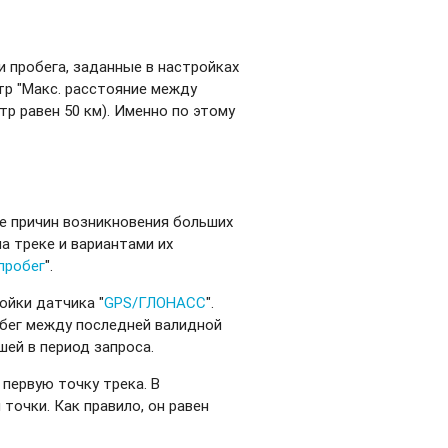
и пробега, заданные в настройках
етр "Макс. расстояние между
тр равен 50 км). Именно по этому
е причин возникновения больших
а треке и вариантами их
пробег
".
ойки датчика "
GPS/ГЛОНАСС
".
обег между последней валидной
шей в период запроса.
первую точку трека. В
очки. Как правило, он равен