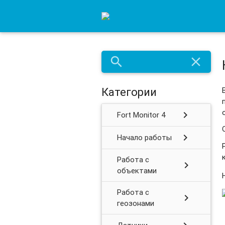
search
close
Категории
chevron_right
Fort Monitor 4
chevron_right
Начало работы
Работа с
chevron_right
объектами
Работа с
chevron_right
геозонами