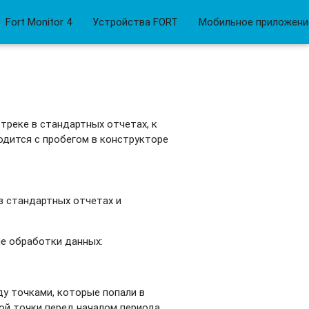
Fort Monitor 4
Устройства FORT
Мобильное приложение
 треке в стандартных отчетах, к
ходится с пробегом в конструкторе
в стандартных отчетах и
е обработки данных:
ду точками, которые попали в
ной точки перед началом периода