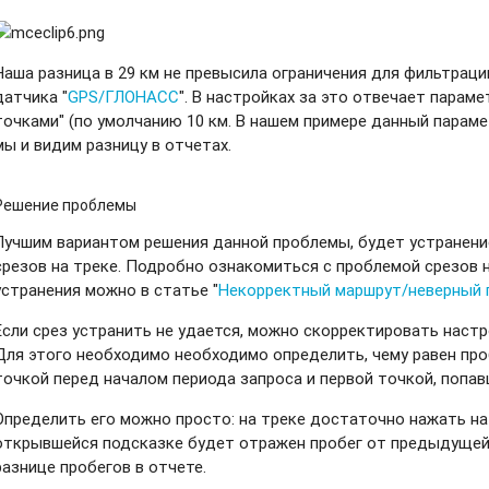
Наша разница в 29 км не превысила ограничения для фильтраци
датчика "
GPS/ГЛОНАСС
". В настройках за это отвечает парам
точками" (по умолчанию 10 км. В нашем примере данный параме
мы и видим разницу в отчетах.
Решение проблемы
Лучшим вариантом решения данной проблемы, будет устранени
срезов на треке. Подробно ознакомиться с проблемой срезов н
устранения можно в статье "
Некорректный маршрут/неверный 
Если срез устранить не удается, можно скорректировать настр
Для этого необходимо необходимо определить, чему равен пр
точкой перед началом периода запроса и первой точкой, попав
Определить его можно просто: на треке достаточно нажать на 
открывшейся подсказке будет отражен пробег от предыдущей т
разнице пробегов в отчете.