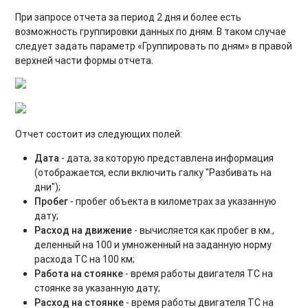
Отчёт по выгрузке комбайнов
При запросе отчета за период 2 дня и более есть
возможность группировки данных по дням. В таком случае
Отчёт по комбайнам - контроль ТС
следует задать параметр «Группировать по дням» в правой
верхней части формы отчета.
Отчёт по спец. технике
Отчет по весам
Отчёт по контролю персонала (СКУД)
Отчет состоит из следующих полей:
Отчёт по состоянию оборудования
Дата
- дата, за которую представлена информация
(отображается, если включить галку "Разбивать на
Расширенный отчёт по состоянию оборудования
дни");
Пробег
- пробег объекта в километрах за указанную
Отчёт по качеству связи
дату;
Расход на движение
- вычисляется как пробег в км.,
Отчёт по работе системы
деленный на 100 и умноженный на заданную норму
расхода ТС на 100 км;
Отчёт по работе оборудования
Работа на стоянке
- время работы двигателя ТС на
стоянке за указанную дату;
Отчет по параметрам объектов
Расход на стоянке
- время работы двигателя ТС на