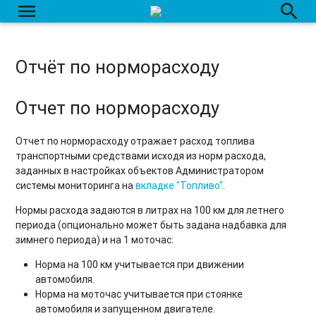
menu
search
Отчёт по маршрутам
Отчёт по заданиям
Отчёт по норморасходу
Отчёт по рабочему времени
Отчёт по сменам
Отчет по норморасходу
Отчет по агрозонам
Отчет по норморасходу отражает расход топлива
транспортными средствами исходя из норм расхода,
Отчет по агрозонам - общие показатели
заданных в настройках объектов Администратором
системы мониторинга на
вкладке "Топливо"
.
Отчет по групповой обработке полей
Нормы расхода задаются в литрах на 100 км для летнего
Отчёт по транспортным средствам
периода (опционально может быть задана надбавка для
зимнего периода) и на 1 моточас:
Отчёт по водителям
Норма на 100 км учитывается при движении
Отчёт по нарушениям
автомобиля.
Норма на моточас учитывается при стоянке
Отчёт по периодическим мероприятиям
автомобиля и запущенном двигателе.