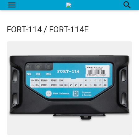
menu
search
FORT-114 / FORT-114E