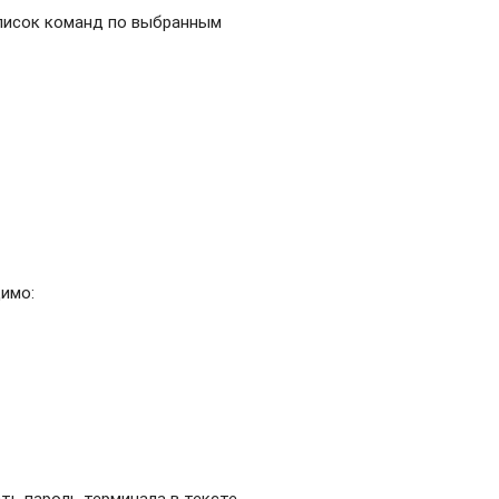
писок команд по выбранным
;
имо:
ть пароль терминала в тексте