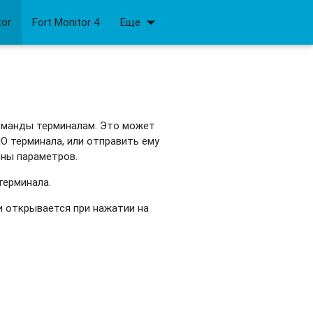
arrow_drop_down
tor
Fort Monitor 4
Еще
команды терминалам. Это может
О терминала, или отправить ему
ены параметров.
терминала.
и открывается при нажатии на