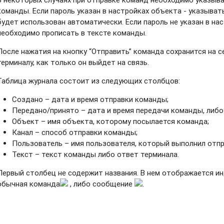
команды. Если пароль указан в настройках объекта - указывать
будет использован автоматически. Если пароль не указан в нас
необходимо прописать в тексте команды.
После нажатия на кнопку “Отправить” команда сохранится на с
терминалу, как только он выйдет на связь.
Таблица журнала состоит из следующих столбцов:
Создано – дата и время отправки команды;
Передано/принято – дата и время передачи команды, либо 
Объект – имя объекта, которому посылается команда;
Канал – способ отправки команды;
Пользователь – имя пользователя, который выполнил отп
Текст – текст команды либо ответ терминала.
Первый столбец не содержит названия. В нем отображается и
обычная команда
, либо сообщение
.
© 2024
Форт Телеком
|
Fort Monitor