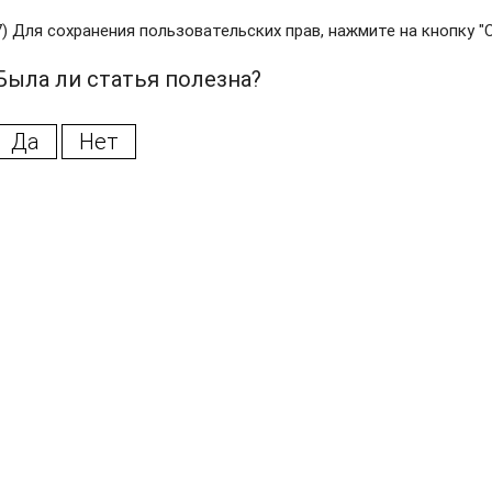
7) Для сохранения пользовательских прав, нажмите на кнопку "
Была ли статья полезна?
Да
Нет
ретрансляции
плату
ете