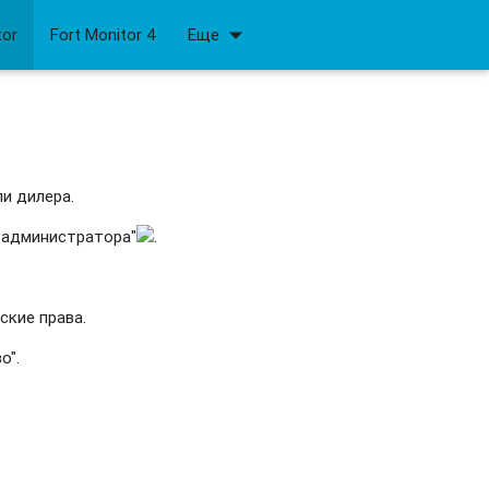
arrow_drop_down
tor
Fort Monitor 4
Еще
ли дилера.
 администратора"
.
ские права.
о".