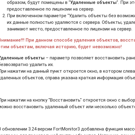
образом, будут помещены в "
Удаленные объекты
". При э
предоставленное по лицензии на сервер.
При включенном параметре "Удалить объекты без возмож
их данные полностью удаляются с сервера. Объекты, удал
занимают место, предоставленное по лицензии на сервер.
Внимание!!! При данном способе удаления объектов, восс
этим объектам, включая историю, будет невозможно!
Удаленные объекты
– параметр позволяет восстановить ран
безвозвратно удалить их.
При нажатии на данный пункт откроется окно, в котором слев
удаленных объектов, справа указана краткая информация объ
При нажатии на кнопку "Восстановить" откроется окно с выбо
можно восстановить удаленный объект или несколько объект
В обновлении 3.24 версии FortMonitor3 добавлена функция мас