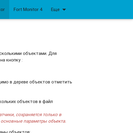
arrow_drop_down
tor
Fort Monitor 4
Еще
есколькими объектами. Для
 на кнопку
:
димо в дереве объектов отметить
кольких объектов в файл
тчики, сохраняется только в
о основные параметры объекта.
раны объектов: