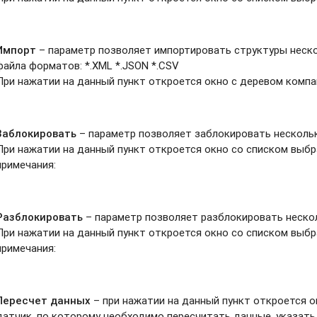
Импорт
– параметр позволяет импортировать структуры неско
файла форматов: *.XML *.JSON *.CSV
При нажатии на данный пункт откроется окно с деревом компан
Заблокировать
– параметр позволяет заблокировать нескольк
При нажатии на данный пункт откроется окно со списком выб
примечания:
Разблокировать
– параметр позволяет разблокировать нескол
При нажатии на данный пункт откроется окно со списком выб
примечания:
Пересчет данных
– при нажатии на данный пункт откроется 
датчик, по которому необходимо пересчитать данные, указать