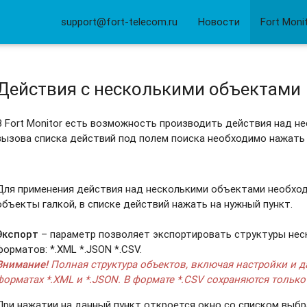
support@fort-telecom.ru
Новости
Fort Moni
Действия с несколькими объектами
В Fort Monitor есть возможность производить действия над н
вызова списка действий под полем поиска необходимо нажать
Для применения действия над несколькими объектами необхо
объекты галкой, в списке действий нажать на нужный пункт.
Экспорт
– параметр позволяет экспортировать структуры нес
форматов: *.XML *.JSON *.CSV.
Внимание!
Полная структура объектов, включая настройки и да
форматах *.XML и *.JSON. В формате *.CSV сохраняются тольк
При нажатии на данный пункт откроется окно со списком выб