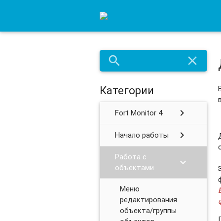
search
close
Категории
chevron_right
Fort Monitor 4
chevron_right
Начало работы
Работа с
chevron_right
объектами
Меню
редактирования
объекта/группы