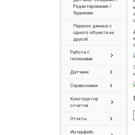
Редактирование /
Удаление.
Перенос данных с
одного объекта на
другой
Работа с
chevron_right
геозонами
chevron_right
Датчики
chevron_right
Справочники
Конструктор
chevron_right
отчетов
chevron_right
Отчеты
Интерфейс