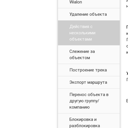
Wialon
Удаление объекта
Действия с
несколькими
объектами
Слежение за
объектом
Построение трека
Экспорт маршрута
Перенос объекта в
другую группу/
компанию
Блокировка и
разблокировка