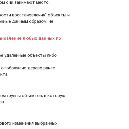
том они занимают место,
ности восстановления" объекты и
енные данным образом, не
тановление любых данных по
ее удаленные объекты либо
а отображено дерево ранее
екта
ром группы объектов, в которую
ов:
сового изменения выбранных