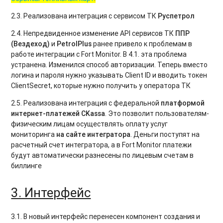
2.3. Реализована интеграция с сервисом ТК
Руспетрол
2.4. Непредвиденное изменение API сервисов ТК
ППР
(Вездеход)
и
PetrolPlus
ранее привело к проблемам в
работе интеграции с Fort Monitor. В 4.1. эта проблема
устранена. Изменился способ авторизации. Теперь вместо
логина и пароля нужно указывать Client ID и вводить токен
ClientSecret, которые нужно получить у оператора ТК
2.5. Реализована интеграция с федеральной
платформой
интернет-платежей
CKassa
. Это позволит пользователям-
физическим лицам осуществлять оплату услуг
мониторинга
на сайте интегратора
. Деньги поступят на
расчетный счет интегратора, а в Fort Monitor платежи
будут автоматически разнесены по лицевым счетам в
биллинге
3. Интерфейс
3.1. В новый интерфейс перенесен компонент создания и