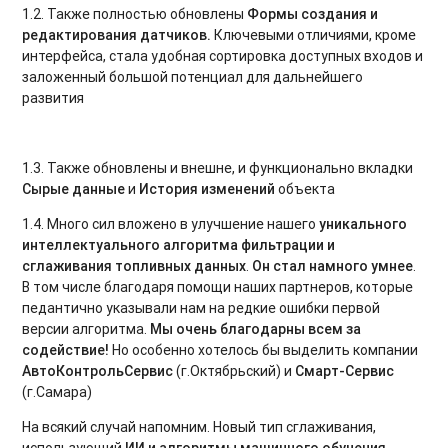
1.2. Также полностью обновлены
Формы создания и
редактирования датчиков
.
Ключевыми отличиями, кроме
интерфейса, стала удобная сортировка доступных входов и
заложенный большой потенциал для дальнейшего
развития
1.3. Также обновлены и внешне, и функционально вкладки
Сырые данные
и
История изменений
объекта
1.4. Много сил вложено в улучшение нашего
уникального
интеллектуального алгоритма фильтрации
и
сглаживания
топливных данных
.
Он стал намного умнее
.
В том числе благодаря помощи наших партнеров, которые
педантично указывали нам на редкие ошибки первой
версии алгоритма.
Мы очень благодарны всем за
содействие!
Но особенно хотелось бы выделить компании
АвтоКонтрольСервис
(г.Октябрьский) и
Смарт-Сервис
(г.Самара)
На всякий случай напомним. Новый тип сглаживания,
использующий
ИИ и алгоритмы машинного обучения