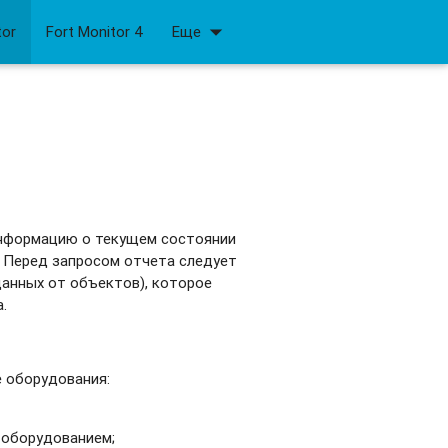
arrow_drop_down
tor
Fort Monitor 4
Еще
информацию о текущем состоянии
. Перед запросом отчета следует
данных от объектов), которое
.
 оборудования:
 оборудованием;