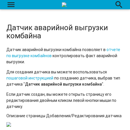
Создание/Редактирование/Удаление датчика
menu
search
Датчик аварийной выгрузки
комбайна
Датчик аварийной выгрузки комбайна позволяет в
отчете
по выгрузке комбайнов
контролировать факт аварийной
выгрузки.
Для создания датчика вы можете воспользоваться
пошаговой инструкцией
по созданию датчика, выбрав тип
датчика "
Д
атчик аварийной выгрузки комбайна
".
Если датчик создан, вы можете открыть страницу его
редактирования двойным кликом левой кнопки мыши по
датчику.
Описание страницы Добавления/Редактирования датчика