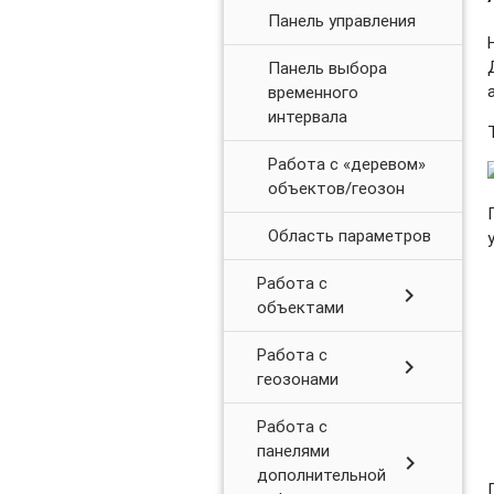
Панель управления
Панель выбора
временного
интервала
Работа с «деревом»
объектов/геозон
Область параметров
Работа с
chevron_right
объектами
Работа с
chevron_right
геозонами
Работа с
панелями
chevron_right
дополнительной