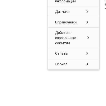
информации
chevron_right
Датчики
chevron_right
Справочники
Действия
chevron_right
справочника
событий
chevron_right
Отчеты
chevron_right
Прочее