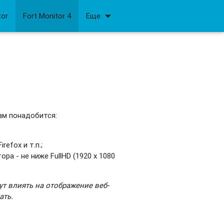
arrow_drop_down
tor
Fort Monitor 4
Еще
ам понадобится:
refox и т.п.;
 - не ниже FullHD (1920 x 1080
т влиять на отображение веб-
ать.