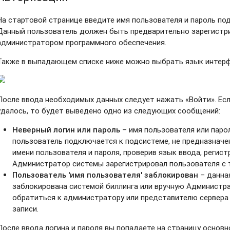
На стартовой странице введите имя пользователя и пароль по
Данный пользователь должен быть предварительно зарегистри
администратором программного обеспечения.
Также в выпадающем списке ниже можно выбрать язык интер
После ввода необходимых данных следует нажать «Войти». Есл
удалось, то будет выведено одно из следующих сообщений:
Неверный логин или пароль
– имя пользователя или паро
пользователь подключается к подсистеме, не предназначе
имени пользователя и пароля, проверив язык ввода, регист
Администратор системы зарегистрировал пользователя с т
Пользователь 'имя пользователя' заблокирован
– данна
заблокирована системой биллинга или вручную Администр
обратиться к администратору или представителю сервера
записи.
После ввода логина и пароля вы попадаете на страницу основн