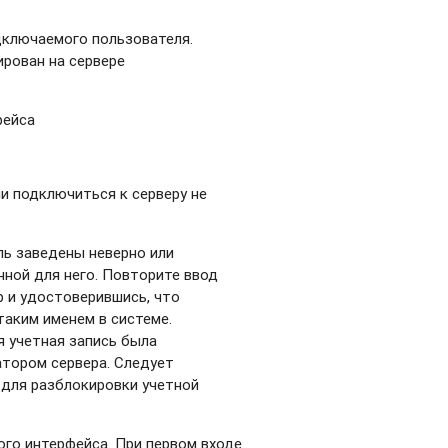
дключаемого пользователя.
рован на сервере
фейса
и подключиться к серверу не
ль заведены неверно или
нной для него. Повторите ввод
р и удостоверившись, что
аким именем в системе.
я учетная запись была
атором сервера. Следует
 для разблокировки учетной
ого интерфейса. При первом входе