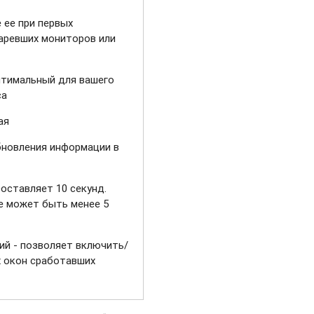
 ее при первых
таревших мониторов или
птимальный для вашего
са
ая
бновления информации в
оставляет 10 секунд.
е может быть менее 5
й - позволяет включить/
 окон сработавших