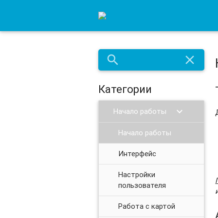
search
close
Категории
chevron_right
Начало работы
Начало работы
Интерфейс
Настройки
пользователя
Работа с картой