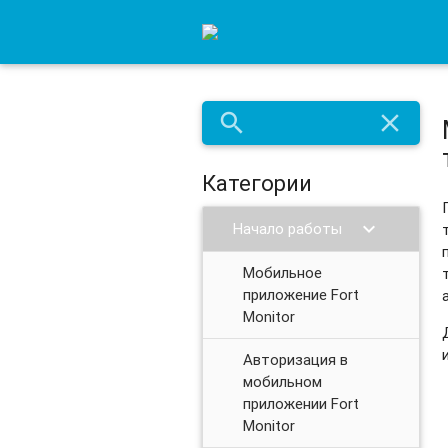
search
close
Категории
chevron_right
Начало работы
Мобильное
приложение Fort
Monitor
Авторизация в
мобильном
приложении Fort
Monitor