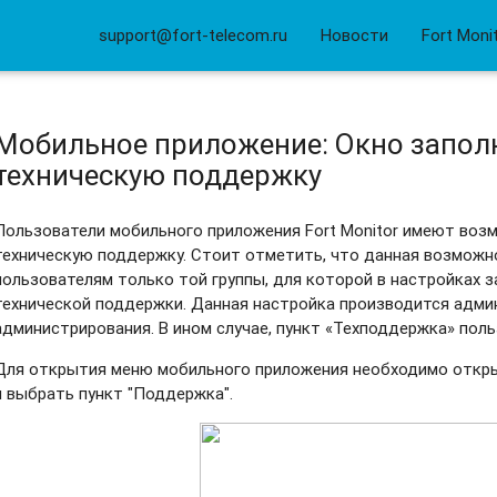
support@fort-telecom.ru
Новости
Fort Moni
Мобильное приложение: Окно заполн
техническую поддержку
Пользователи мобильного приложения Fort Monitor имеют воз
техническую поддержку. Стоит отметить, что данная возможн
пользователям только той группы, для которой в настройках 
технической поддержки. Данная настройка производится адм
администрирования. В ином случае, пункт «Техподдержка» пол
Для открытия меню мобильного приложения необходимо отк
и выбрать пункт "Поддержка".