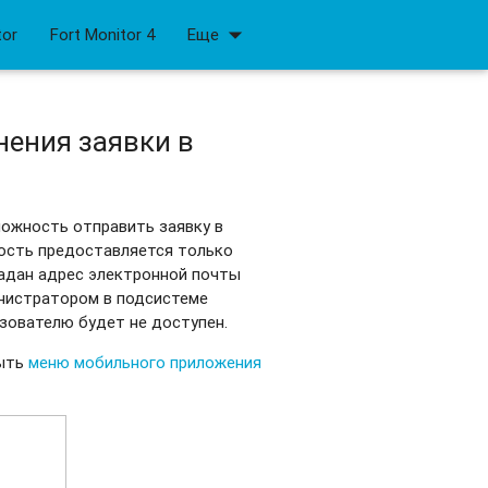
arrow_drop_down
tor
Fort Monitor 4
Еще
ения заявки в
можность отправить заявку в
ость предоставляется только
задан адрес электронной почты
инистратором в подсистеме
ьзователю будет не доступен.
рыть
меню мобильного приложения