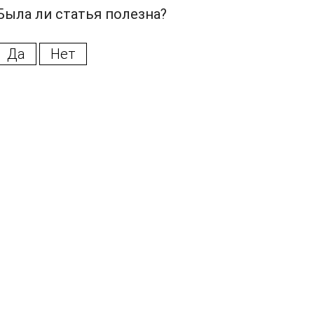
Была ли статья полезна?
Да
Нет
ретрансляции
плату
ете