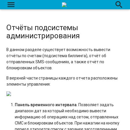
menu
search
Отчёты подсистемы
администрирования
В данном разделе существует возможность вывести
отчёты по счетам (подсистема биллинга), отчёт об
отправленных SMS-сообщениях, а также отчёт по
блокировкам объектов.
В верхней части страницы каждого отчета расположены
элементы управления:
Панель временного интервала
. Позволяет задать
диапазон дат за который необходимо вывести
информацию об операциях над сетом, отправленных
СМС и блокировкам объектов. При нажатии на кнопку
период откроется список с заранее заготовленными