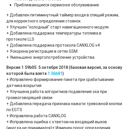
Приближающиеся сервисное обслуживание
+ Добавлен пятиминутный таймер входя в спящий режим,
для корректного определения стоянок
+ Улучшен "холодный" старт навигационного модуля
+ Добавлена поддержка температуры топлива в
протоколе LLS
+ Добавлена поддержка протокола CANXLOG v4
+ Ускорена регистрация в сетях GSM
+ Уменьшено энергопотребление устройства
Версия 1.59b05: 5 октября 2018 (базовая версия, за основу
которой была взята
1.56b81
)
+ Исправлено формирование пакета при срабатывании
датчика вскрытия
+ Улучшена работа алгоритмов подавления эха при
громкоговорящей связи
+ Добавлена передача признака нажати тревожной кнопки
по EGTS
+ Исправлена работа CANXLOG
+ Исправлена ошибка с ответом на входящий вызов
(иногда не принимался)+ Изменен порог определения