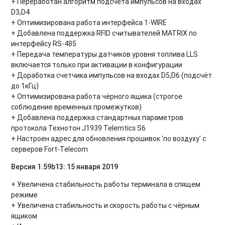
+ Переработан алгоритм подсчета импульсов на входах
D3,D4
+ Оптимизирована работа интерфейса 1-WIRE
+ Добавлена поддержка RFID считывателей MATRIX по
интерфейсу RS-485
+ Передача температуры датчиков уровня топлива LLS
включается только при активации в конфигурации
+ Доработка счетчика импульсов на входах D5,D6 (подсчёт
до 1кГц)
+ Оптимизирована работа чёрного ящика (строгое
соблюдение временных промежутков)
+ Добавлена поддержка стандартных параметров
протокола Технотон J1939 Telemtics S6
+ Настроен адрес для обновления прошивок 'по воздуху' c
серверов Fort-Telecom
Версия 1.59b13: 15 января 2019
+ Увеличена стабильность работы терминала в спящем
режиме
+ Увеличена стабильность и скорость работы с чёрным
ящиком