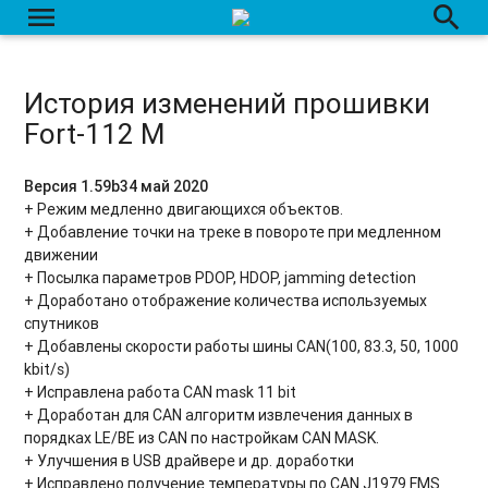
menu
search
История изменений прошивки
Fort-112 M
Версия 1.59b34 май 2020
+ Режим медленно двигающихся объектов.
+ Добавление точки на треке в повороте при медленном
движении
+ Посылка параметров PDOP, HDOP, jamming detection
+ Доработано отображение количества используемых
спутников
+ Добавлены скорости работы шины CAN(100, 83.3, 50, 1000
kbit/s)
+ Исправлена работа CAN mask 11 bit
+ Доработан для CAN алгоритм извлечения данных в
порядках LE/BE из CAN по настройкам CAN MASK.
+ Улучшения в USB драйвере и др. доработки
+ Исправлено получение температуры по CAN J1979 FMS