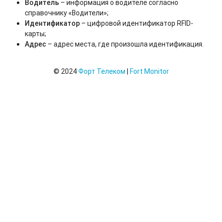
Водитель
– информация о водителе согласно
Отчет по агрозонам - общие показатели
справочнику «Водители»;
Идентификатор
– цифровой идентификатор RFID-
Отчет по групповой обработке полей
карты;
Адрес
– адрес места, где произошла идентификация.
Отчёт по транспортным средствам
© 2024
Форт Телеком
|
Fort Monitor
Отчёт по водителям
Отчёт по нарушениям
Отчёт по периодическим мероприятиям
Отчёт по выгрузке комбайнов
Отчёт по комбайнам - контроль ТС
Отчёт по спец. технике
Отчет по весам
Отчёт по контролю персонала (СКУД)