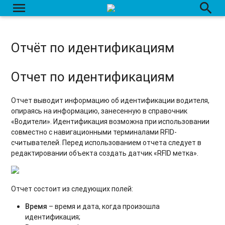
menu
search
Отчёт по температуре
Отчёт по качеству вождения
Отчёт по идентификациям
Отчёт по нагрузке на ось
Отчёт по событиям
Отчет по идентификациям
Отчёт по действиям с датчиком доп. оборудования
Отчет выводит информацию об идентификации водителя,
опираясь на информацию, занесенную в справочник
Отчет по трассировке датчиков
«Водители». Идентификация возможна при использовании
совместно с навигационными терминалами RFID-
Отчёт по маршрутам
считывателей. Перед использованием отчета следует в
редактировании объекта создать датчик «RFID метка».
Отчёт по заданиям
Отчёт по рабочему времени
Отчет состоит из следующих полей:
Отчёт по сменам
Время
– время и дата, когда произошла
Отчет по агрозонам
идентификация;