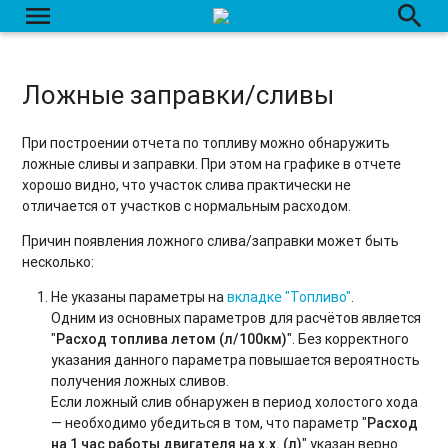
menu
search
Ложные заправки/сливы
При построении отчета по топливу можно обнаружить
ложные сливы и заправки. При этом на графике в отчете
хорошо видно, что участок слива практически не
отличается от участков с нормальным расходом.
Причин появления ложного слива/заправки может быть
несколько:
Не указаны параметры на
вкладке "Топливо"
.
Одним из основных параметров для расчётов является
"
Расход топлива летом (л/100км)
". Без корректного
указания данного параметра повышается вероятность
получения ложных сливов.
Если ложный слив обнаружен в период холостого хода
— необходимо убедиться в том, что параметр "
Расход
на 1 час работы двигателя на х.х. (л)
" указан верно