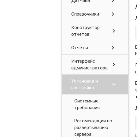
chevron_right
Датчики
chevron_right
Справочники
Конструктор
chevron_right
отчетов
chevron_right
Отчеты
Интерфейс
chevron_right
администратора
Установка и
chevron_right
настройка
Системные
требования
Рекомендации по
развертыванию
сервера