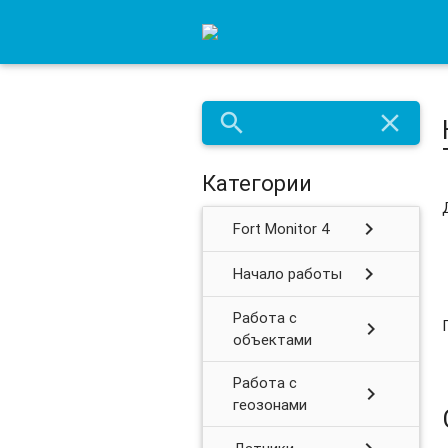
search
close
Категории
chevron_right
Fort Monitor 4
chevron_right
Начало работы
Работа с
chevron_right
объектами
Работа с
chevron_right
геозонами