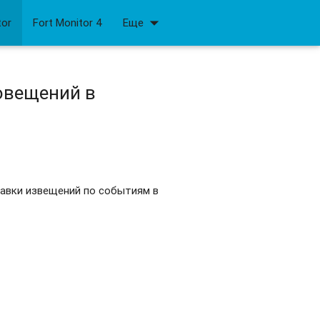
arrow_drop_down
tor
Fort Monitor 4
Еще
овещений в
равки извещений по событиям в