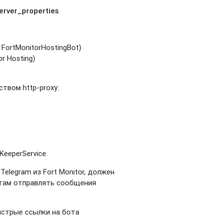
erver_properties
.
 FortMonitorHostingBot)
r Hosting)
твом http-proxy:
eeperService.
elegram из Fort Monitor, должен
ботам отправлять сообщения
стрые ссылки на бота