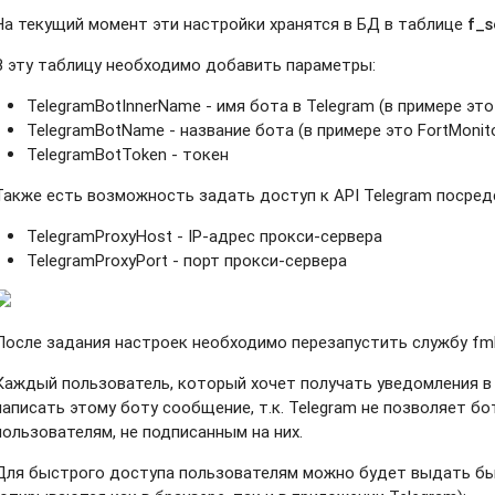
На текущий момент эти настройки хранятся в БД в таблице
f_s
В эту таблицу необходимо добавить параметры:
TelegramBotInnerName - имя бота в Telegram (в примере это
TelegramBotName - название бота (в примере это FortMonito
TelegramBotToken - токен
Также есть возможность задать доступ к API Telegram посредс
TelegramProxyHost - IP-адрес прокси-сервера
TelegramProxyPort - порт прокси-сервера
После задания настроек необходимо перезапустить службу fmK
Каждый пользователь, который хочет получать уведомления в T
написать этому боту сообщение, т.к. Telegram не позволяет 
пользователям, не подписанным на них.
Для быстрого доступа пользователям можно будет выдать бы