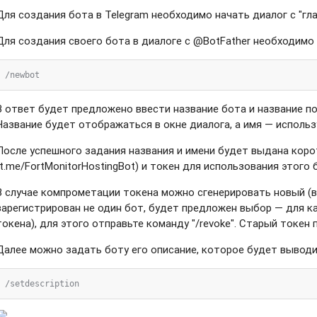
Для создания бота в Telegram необходимо начать диалог с "гл
Для создания своего бота в диалоге с @BotFather необходимо
В ответ будет предложено ввести название бота и название по
Название будет отображаться в окне диалога, а имя — использ
После успешного задания названия и имени будет выдана коро
(t.me/FortMonitorHostingBot) и токен для использования этого б
В случае компрометации токена можно сгенерировать новый (в 
зарегистрирован не один бот, будет предложен выбор — для к
токена), для этого отправьте команду "
/revoke". Старый токен
Далее можно задать боту его описание, которое будет выводи