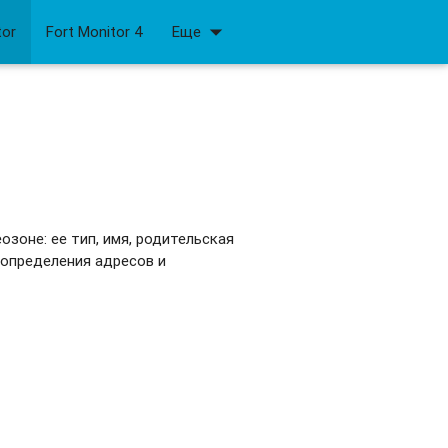
arrow_drop_down
tor
Fort Monitor 4
Еще
озоне: ее тип, имя, родительская
 определения адресов и