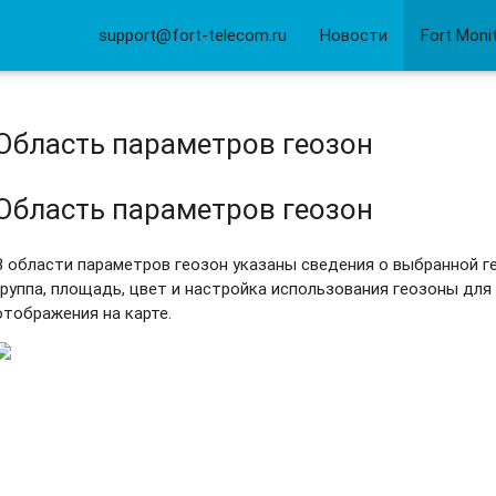
support@fort-telecom.ru
Новости
Fort Moni
Область параметров геозон
Область параметров геозон
В области параметров геозон указаны сведения о выбранной ге
группа, площадь, цвет и настройка использования геозоны для
отображения на карте.