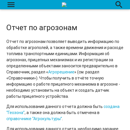
menu
search
Отчет по агрозонам
Отчет по агрозонам позволяет выводить информацию по
обработке агрополей, а также времени движения и расходе
топлива транспортными единицами. Информация об
агрозонах, прицепных механизмах и их регистрации за
определенными объектами заносится предварительно в
Справочник, раздел «
Агрорешение
» (см. раздел
«Справочники»). Чтобы получить в отчёте точную
информацию о работе прицепного механизма в агрозоне -
необходимо установить на объект и создать датчик
работы прицепного устройства.
Для использования данного отчета должна быть
создана
“Геозона”
, а также она должна быть отмечена в
справочнике “Агрокультуры”
.
Для использования данного отчета, необходимо заранее