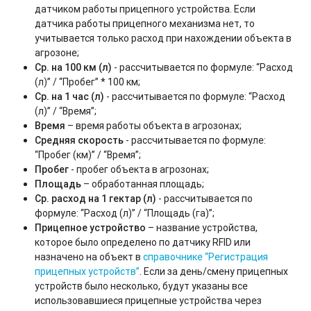
датчиком работы прицепного устройства. Если
датчика работы прицепного механизма нет, то
учитывается только расход при нахождении объекта в
агрозоне;
Ср. на 100 км (л)
- рассчитывается по формуле: “Расход
(л)” / “Пробег” * 100 км;
Ср. на 1 час (л)
- рассчитывается по формуле: “Расход
(л)” / “Время”;
Время
– время работы объекта в агрозонах;
Средняя скорость
- рассчитывается по формуле:
“Пробег (км)” / “Время”;
Пробег
- пробег объекта в агрозонах;
Площадь
– обработанная площадь;
Ср. расход на 1 гектар (л)
- рассчитывается по
формуле: “Расход (л)” / “Площадь (га)”;
Прицепное устройство
– название устройства,
которое было определено по датчику RFID или
назначено на объект в
справочнике “Регистрация
прицепных устройств”
. Если за день/смену прицепных
устройств было несколько, будут указаны все
использовавшиеся прицепные устройства через