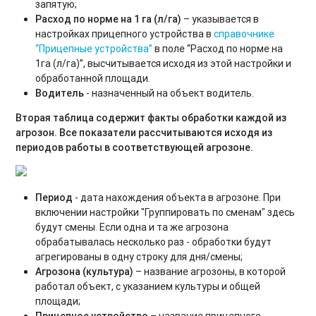
запятую;
Расход по норме на 1 га (л/га)
– указывается в
настройках прицепного устройства в
справочнике
“Прицепные устройства”
в поле “Расход по норме на
1га (л/га)”, высчитывается исходя из этой настройки и
обработанной площади.
Водитель
- назначенный на объект водитель.
Вторая таблица
содержит факты обработки каждой из
агрозон. Все показатели рассчитываются исходя из
периодов работы в соответствующей агрозоне.
Период
- дата нахождения объекта в агрозоне. При
включении настройки "Группировать по сменам" здесь
будут смены. Если одна и та же агрозона
обрабатывалась несколько раз - обработки будут
агрегированы в одну строку для дня/смены;
Агрозона (культура)
– название агрозоны, в которой
работал объект, с указанием культуры и общей
площади;
Прицепное устройство
– название прицепного