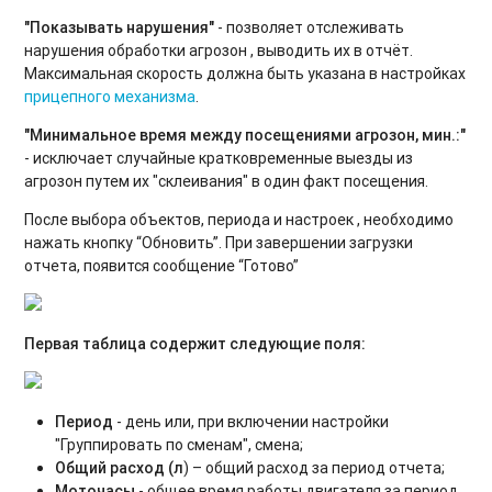
"Показывать нарушения"
- позволяет отслеживать
нарушения обработки агрозон , выводить их в отчёт.
Максимальная скорость должна быть указана в настройках
прицепного механизма
.
"Минимальное время между посещениями агрозон, мин.:"
- исключает случайные кратковременные выезды из
агрозон путем их "склеивания" в один факт посещения.
После выбора объектов, периода и настроек , необходимо
нажать кнопку “Обновить”. При завершении загрузки
отчета, появится сообщение “Готово”
Первая таблица
содержит следующие поля:
Период
- день или, при включении настройки
"Группировать по сменам", смена;
Общий расход (л
) – общий расход за период отчета;
Моточасы
- общее время работы двигателя за период