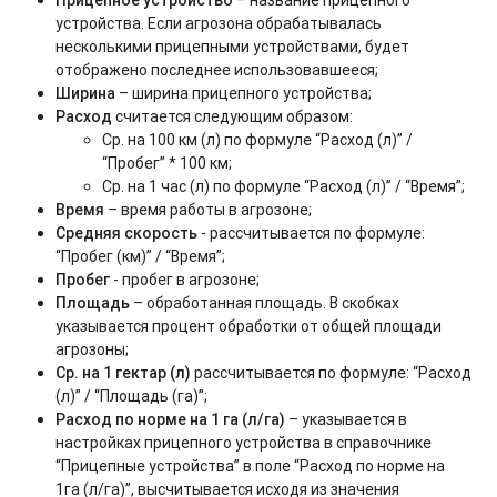
устройства. Если агрозона обрабатывалась
несколькими прицепными устройствами, будет
отображено последнее использовавшееся;
Ширина
– ширина прицепного устройства;
Расход
считается следующим образом:
Ср. на 100 км (л) по формуле “Расход (л)” /
“Пробег” * 100 км;
Ср. на 1 час (л) по формуле “Расход (л)” / “Время”;
Время
– время работы в агрозоне;
Средняя скорость
- рассчитывается по формуле:
“Пробег (км)” / “Время”;
Пробег
- пробег в агрозоне;
Площадь
– обработанная площадь. В скобках
указывается процент обработки от общей площади
агрозоны;
Ср. на 1 гектар (л)
рассчитывается по формуле: “Расход
(л)” / “Площадь (га)”;
Расход по норме на 1 га (л/га)
– указывается в
настройках прицепного устройства в справочнике
“Прицепные устройства” в поле “Расход по норме на
1га (л/га)”, высчитывается исходя из значения