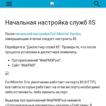
menu
search
Настройка сервера для отправки оповещений в MAX
Настройка сервера для отправки оповещений в Telegram
Начальная настройка служб IIS
Настройка сервера для отправки оповещений в Viber
Отправка событий в Telegram и Viber
После
начальной настройки Fort Monitor Vendor
,
завершающим этапом следует настроить IIS.
Кастомизация Fort Monitor Vendor
Перейдите в "Диспетчер служб IIS". Проверьте, что после
процесса установки в диспетчере появились:
Работа Fort Monitor 3 по HTTP / HTTPS
Пул приложений "WebFM3Pool";
Рекомендации по переносу базы данных на отдельный
Сайт "WebFM3".
сервер
Очистка таблиц базы данных сервера
FortMonitor 3 по умолчанию работает на порту 80 (HTTP),
Приём данных от терминалов Voyager 2
все сайты которые работают на этом же порту необходимо
либо остановить, либо сменить их порт.
Выделив пул приложений WebFM3Pool нажмите
«Дополнительные параметры» раздела «Действия». В