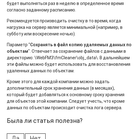
Логи
будет выполняться раз в неделю в определенное время
согласно заданному расписанию.
Контроль приема данных с помощью логов
Рекомендуется производить очистку в то время, когда
нагрузка на сервер является минимальной (например, в
Отчёты подсистемы администрирования
субботу или воскресение ночью).
Создание/Редактирование/Удаление Ретрансляция
Параметр "
Сохранять в файл копию удаляемых данных по
объектам
". Отвечает за сохранение файлов с данными в
Изменение ретрансляции
директорию: \WebFM3\fmCleaner\obj_data\. В дальнейшем
эти файлы можно будет использовать для восстановления
Добавление объектов в существующую ретрансляцию
удаленных данных по объектам.
Изменение даты начала передачи данных существующей
Кроме этого для каждой компании можно задать
ретрансляции
дополнительный срок хранения данных (в месяцах),
который будет добавляться к основному сроку хранения
Удаление ретрансляции
для объектов этой компании. Следует учесть, что кроме
данных по объектам происходит очистка лога сервера.
Модуль ретрансляций. Неисправности, снятие лога
Была ли статья полезна?
Объекты
Автоматическая блокировка объектов за неуплату
Да
Нет