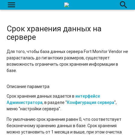
Срок хранения данных на сервере
menu
search
Система биллинга
Страница создания/редактирования счета
Срок хранения данных на
сервере
Создание счета
Изменение счета
Для того, чтобы база данных сервера Fort Monitor Vendor не
разрасталась до гигантских размеров, существует
Пополнение счета
возможность ограничить срок хранения информации в
базе.
Удаление счета
Описание параметра
Удаление счета со всем содержимым
Срок хранения данных задается в
интерфейсе
Группы счетов
Администратора
, в разделе "
Конфигурация сервера
",
меню "настройки сервера".
Тарифы
По умолчанию срок хранения равен 0, что соответствует
Последние операции по счетам
бесконечному хранению данных в базе. Срок хранения
можно установить от 1 месяца и выше, при этом очистка