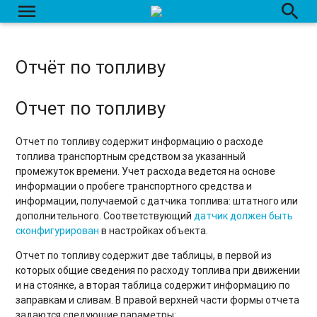
menu
search
Отчёт по топливу
Отчет по топливу
Отчет по топливу содержит информацию о расходе
топлива транспортным средством за указанный
промежуток времени. Учет расхода ведется на основе
информации о пробеге транспортного средства и
информации, получаемой с датчика топлива: штатного или
дополнительного. Соответствующий
датчик должен быть
сконфигурирован
в настройках объекта.
Отчет по топливу содержит две таблицы, в первой из
которых общие сведения по расходу топлива при движении
и на стоянке, а вторая таблица содержит информацию по
заправкам и сливам. В правой верхней части формы отчета
задаются следующие параметры: