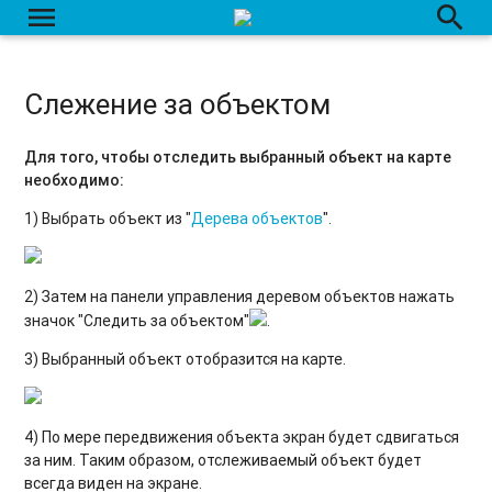
menu
search
Вкладка "Датчики"
Сырые данные
Слежение за объектом
Датчики: Создание / Редактирование / Удаление.
Для того, чтобы отследить выбранный объект на карте
Перенос данных с одного объекта на другой
необходимо:
1) Выбрать объект из "
Дерева объектов
".
2) Затем на панели управления деревом объектов нажать
значок "Следить за объектом"
.
3) Выбранный объект отобразится на карте.
4) По мере передвижения объекта экран будет сдвигаться
за ним. Таким образом, отслеживаемый объект будет
всегда виден на экране.