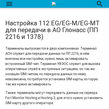
menu
search
Настройка 112 EG/EG-M/EG-MT
для передачи в АО Глонасс (ПП
2216 и 1378)
Терминалы выпускаются в двух компоновках. Терминал
АСН служит для передачи данных по ПП 2216, в нём
внесены все настройки, нужно лишь активировать
встроенный SIM-чип
. Терминал
УВЭОС служит для вызова
оперативных служб в экстренных ситуациях, он так же
оснащён SIM-чипом, но передача данных по нему
невозможна, потребуется установка SIM-карты, которую
так же нужно активировать
.
Также терминалы могут передавать данные на сервера
Fort Monitor Hosting и Hosting 2, для этого нужно установить
SIM-карту другого оператора.