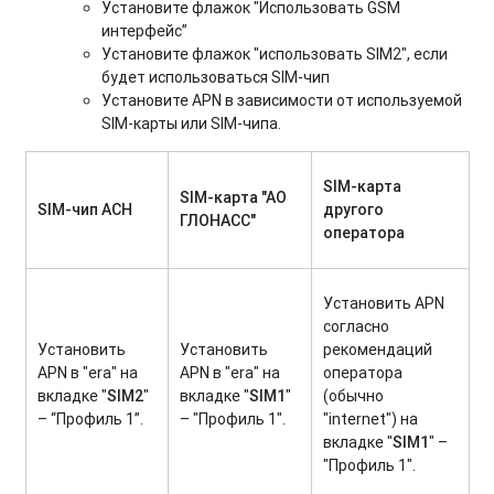
Установите флажок "Использовать GSM
интерфейс”
Установите флажок "использовать SIM2", если
будет использоваться SIM-чип
Установите APN в зависимости от используемой
SIM-карты или SIM-чипа.
SIM-карта
SIM-карта "АО
SIM-чип АСН
другого
ГЛОНАСС"
оператора
Установить APN
согласно
Установить
Установить
рекомендаций
APN в "era" на
APN в "era" на
оператора
вкладке "
SIM2
"
вкладке "
SIM1
"
(обычно
– “Профиль 1”.
– "Профиль 1".
"internet") на
вкладке "
SIM1
" –
"Профиль 1".