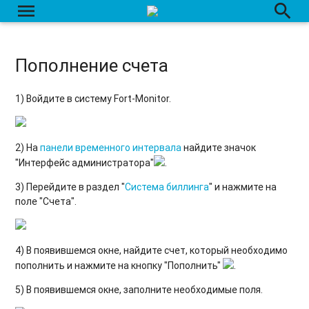
menu
search
Контроль приема данных с помощью сведений о модуле
приема данных
Срок хранения данных на сервере
Пополнение счета
Система биллинга
1) Войдите в систему Fort-Monitor.
Страница создания/редактирования счета
Создание счета
2) На
панели временного интервала
найдите значок
"Интерфейс администратора"
.
Изменение счета
3) Перейдите в раздел "
Система биллинга
" и нажмите на
Пополнение счета
поле "Счета".
Удаление счета
4) В появившемся окне, найдите счет, который необходимо
Удаление счета со всем содержимым
пополнить и нажмите на кнопку "Пополнить"
.
Группы счетов
5) В появившемся окне, заполните необходимые поля.