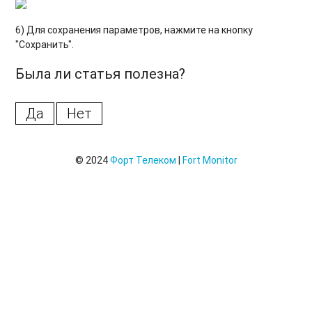
Тарифы
6) Для сохранения параметров, нажмите на кнопку
Последние операции по счетам
"Сохранить".
Логи
Была ли статья полезна?
Контроль приема данных с помощью логов
Да
Нет
Отчёты подсистемы администрирования
Создание/Редактирование/Удаление Ретрансляция
© 2024
Форт Телеком
|
Fort Monitor
Изменение ретрансляции
Добавление объектов в существующую ретрансляцию
Изменение даты начала передачи данных существующей
ретрансляции
Удаление ретрансляции
Модуль ретрансляций. Неисправности, снятие лога