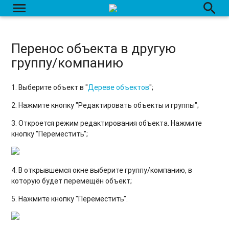
menu
search
Вкладка "Датчики"
Сырые данные
Перенос объекта в другую
группу/компанию
Датчики: Создание / Редактирование / Удаление.
Перенос данных с одного объекта на другой
1. Выберите объект в "
Дереве объектов
";
2. Нажмите кнопку "Редактировать объекты и группы";
3. Откроется режим редактирования объекта. Нажмите
кнопку "Переместить";
4. В открывшемся окне выберите группу/компанию, в
которую будет перемещён объект;
5. Нажмите кнопку "Переместить".