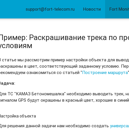
support@fort-telecom.ru
Новости
Fort Moni
Пример: Раскрашивание трека по п
условиям
В статье мы рассмотрим пример настройки объекта для вывода
раскрашены в цвет, соответствующий заданному условию. Пер
рекомендуем ознакомиться со статьей "
Построение маршрута
Задача:
Для ТС "КАМАЗ Бетономешалка" необходимо выводить трек, на
сигналом GPS будут окрашены в красный цвет, хорошие в синий
Настройка объекта
Для решения данной задачи нам необходимо создать
универса