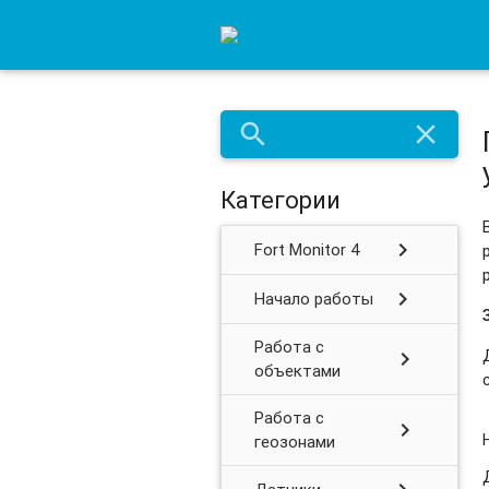
search
close
Категории
chevron_right
Fort Monitor 4
chevron_right
Начало работы
Работа с
chevron_right
объектами
Работа с
chevron_right
геозонами