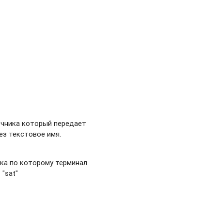
точника который передает
ез текстовое имя.
ка по которому терминал
 "sat"