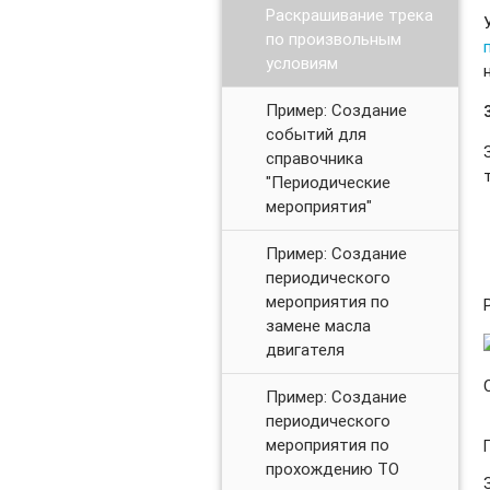
Раскрашивание трека
по произвольным
условиям
Пример: Создание
событий для
справочника
"Периодические
мероприятия"
Пример: Создание
периодического
мероприятия по
замене масла
двигателя
Пример: Создание
периодического
мероприятия по
прохождению ТО