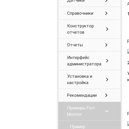
chevron_right
Датчики
chevron_right
Справочники
Конструктор
chevron_right
отчетов
chevron_right
Отчеты
Интерфейс
chevron_right
администратора
Установка и
chevron_right
настройка
chevron_right
Рекомендации
Примеры Fort
chevron_right
Monitor
Пример: