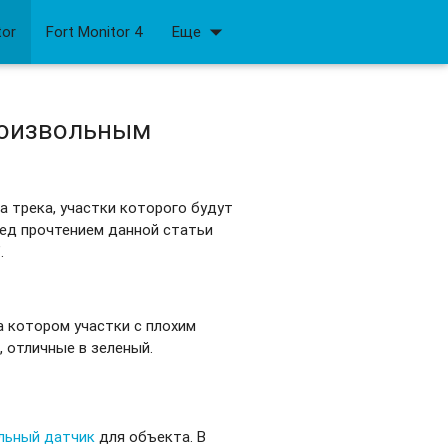
arrow_drop_down
tor
Fort Monitor 4
Еще
роизвольным
 трека, участки которого будут
ед прочтением данной статьи
".
 котором участки с плохим
, отличные в зеленый.
льный датчик
для объекта. В