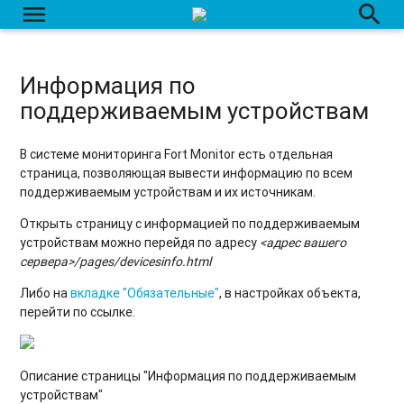
menu
search
Графики
Сводный отчет
Информация по
Список отчётов
поддерживаемым устройствам
Список справочников
В системе мониторинга Fort Monitor есть отдельная
Контроль топлива в Fort Monitor 3
страница, позволяющая вывести информацию по всем
поддерживаемым устройствам и их источникам.
Контроль топливораздач в Fort Monitor 3
Открыть страницу с информацией по поддерживаемым
Контроль топливных карт в Fort Monitor 3
устройствам можно перейдя по адресу
<адрес вашего
сервера>/pages/devicesinfo.html
Контроль качества вождения в Fort Monitor 3
Либо на
вкладке "Обязательные"
, в настройках объекта,
Контроль пассажиропотока в Fort Monitor 3
перейти по ссылке.
Работа с временной шкалой
Описание страницы "Информация по поддерживаемым
устройствам"