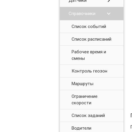
chevron_right
Датчики
chevron_right
Справочники
Список событий
Список расписаний
Рабочее время и
смены
Контроль геозон
Маршруты
Ограничение
скорости
Список заданий
Водители