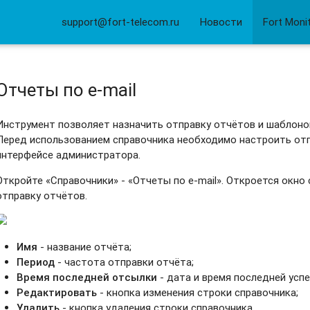
support@fort-telecom.ru
Новости
Fort Moni
Отчеты по e-mail
Инструмент позволяет назначить отправку отчётов и шаблонов 
Перед использованием справочника необходимо настроить отп
интерфейсе администратора.
Откройте «Справочники» - «Отчеты по e-mail». Откроется окно
отправку отчётов.
Имя
- название отчёта;
Период
- частота отправки отчёта;
Время последней отсылки
- дата и время последней успе
Редактировать
- кнопка изменения строки справочника;
Удалить
- кнопка удаления строки справочника.