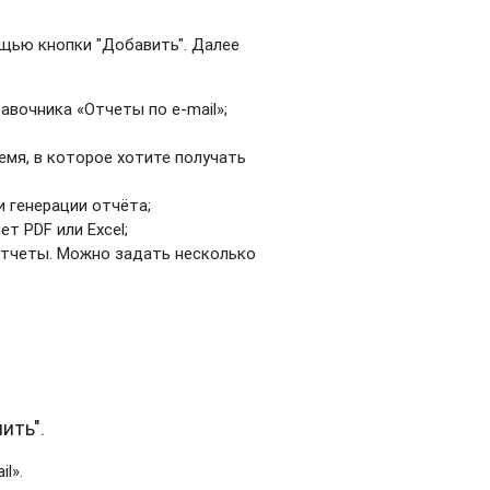
щью кнопки "Добавить". Далее
авочника «Отчеты по e-mail»;
;
емя, в которое хотите получать
и генерации отчёта;
т PDF или Excel;
отчеты. Можно задать несколько
ить".
l».