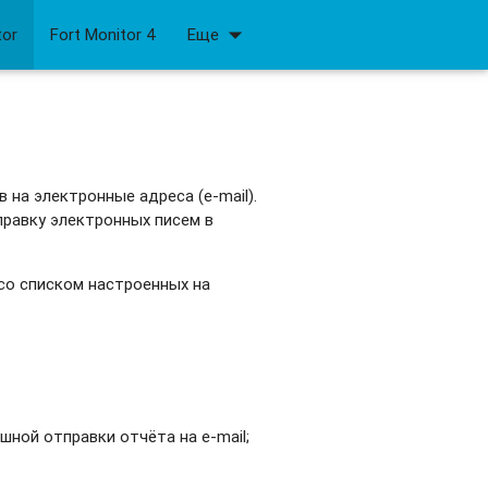
arrow_drop_down
tor
Fort Monitor 4
Еще
на электронные адреса (e-mail).
равку электронных писем в
 со списком настроенных на
шной отправки отчёта на e-mail;