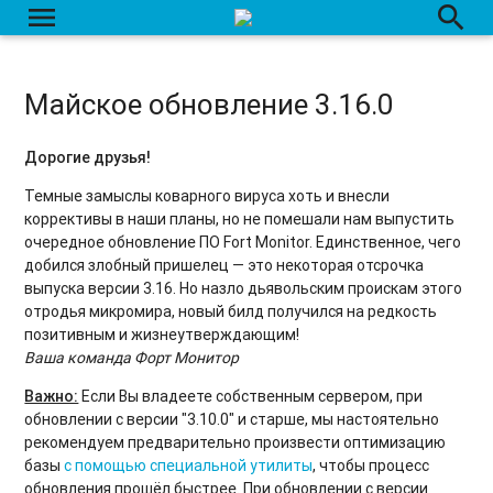
menu
search
Майское обновление 3.16.0
Дорогие друзья!
Темные замыслы коварного вируса хоть и внесли
коррективы в наши планы, но не помешали нам выпустить
очередное обновление ПО Fort Monitor. Единственное, чего
добился злобный пришелец — это некоторая отсрочка
выпуска версии 3.16. Но назло дьявольским проискам этого
отродья микромира, новый билд получился на редкость
позитивным и жизнеутверждающим!
Ваша команда Форт Монитор
Важно:
Если Вы владеете собственным сервером, при
обновлении с версии "3.10.0" и старше, мы настоятельно
рекомендуем предварительно произвести оптимизацию
базы
с помощью специальной утилиты
, чтобы процесс
обновления прошёл быстрее. При обновлении с версии