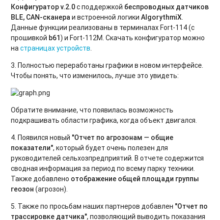
Конфигуратор v.2.0
с поддержкой
беспроводных датчиков
BLE, CAN-сканера
и встроенной логики
AlgorythmiX
.
Данные функции реализованы в терминалах Fort-114 (с
прошивкой
b61
) и Fort-112М. Скачать конфигуратор можно
на
страницах устройств
.
3. Полностью переработаны графики в новом интерфейсе.
Чтобы понять, что изменилось, лучше это увидеть:
Обратите внимание, что появилась возможность
подкрашивать области графика, когда объект двигался.
4. Появился новый
"Отчет по агрозонам — общие
показатели"
, который будет очень полезен для
руководителей сельхозпредприятий. В отчете содержится
сводная информация за период по всему парку техники.
Также добавлено
отображение общей площади группы
геозон
(агрозон).
5. Также по просьбам наших партнеров добавлен
"Отчет по
трассировке датчика"
, позволяющий выводить показания