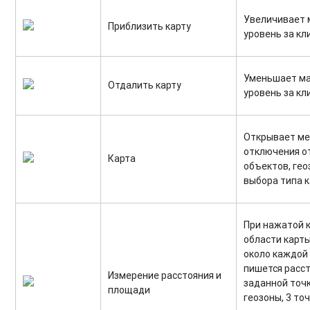
Увеличивает 
Приблизить карту
уровень за кл
Уменьшает ма
Отдалить карту
уровень за кл
Открывает ме
отключения о
Карта
объектов, гео
выбора типа к
При нажатой 
области карты
около каждой
пишется расст
Измерение расстояния и
заданной точк
площади
геозоны, 3 то