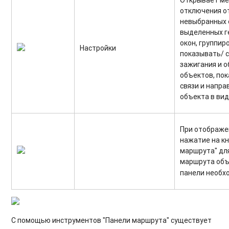
Открывает ме
отключения о
невыбранных 
выделенных г
окон, группир
Настройки
показывать/ 
зажигания и о
объектов, по
связи и напр
объекта в вид
При отображе
нажатие на к
маршрута" дл
маршрута объ
панели необх
С помощью инструментов "Панели маршрута" существует