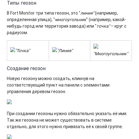
Типы геозон
В Fort Monitor три типа геозон, это "
линия"
(например,
определенная улица), "
многоугольник
" (например, какой-
нибудь город или территория завода) или "
точка"
– круг c
радиусом.
"Точка"
"Линия"
"Многоугольник"
Создание геозон
Новую геозону можно создать, кликнув на
соответствующий пункт на панели с элементами
управления деревом геозон.
При создании геозоны нужно обязательно указать её имя.
Так же геозона не может существовать в системе
отдельно, для этого нужно привязать её к своей группе.