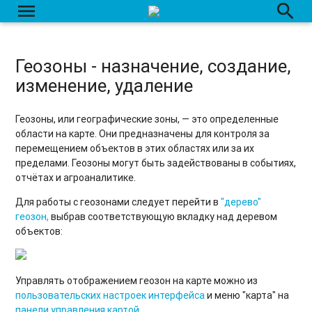
menu
search
Геозоны - назначение, создание,
изменение, удаление
Геозоны, или географические зоны, — это определенные
области на карте. Они предназначены для контроля за
перемещением объектов в этих областях или за их
пределами. Геозоны могут быть задействованы в событиях,
отчётах и агроаналитике.
Для работы с геозонами следует перейти в
"дерево"
геозон,
выбрав соответствующую вкладку над деревом
объектов:
Управлять отображением геозон на карте можно из
пользовательских настроек интерфейса
и меню "карта" на
панели управления картой
.