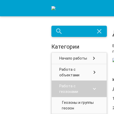
search
close
Категории
chevron_right
Начало работы
Работа с
chevron_right
объектами
Работа с
chevron_right
геозонами
Геозоны и группы
геозон