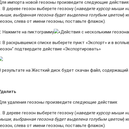
Для импорта новой геозоны произведите следующие действия
1. В дереве геозон выберете геозону (
наведите курсор мыши на
мыши, выбранная геозона будет выделена голубым цветом
) 
геозон, слева от имени геозоны, поставьте флажок).
2. Нажмите на пиктограмму
«Действия с несколькими геозона
3. В раскрывшемся списке выберете пункт «Экспорт» и в вспл
геозон" подтвердите действие «Экспортировать»
В результате на Жесткий диск будет скачан файл, содержащий
Удалить
Для удаления геозоны произведите следующие действия:
1. В дереве геозон выберете геозону (
наведите курсор мыши на
мыши, выбранная геозона будет выделена голубым цветом
) 
геозон, слева от имени геозоны, поставьте флажок).