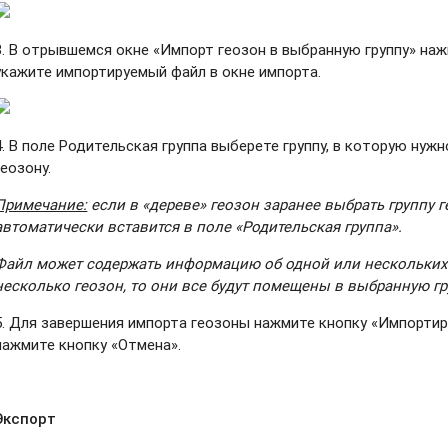
3. В отрывшемся окне «Импорт геозон в выбранную группу» наж
укажите импортируемый файл в окне импорта.
4. В поле Родительская группа выберете группу, в которую ну
геозону.
Примечание:
если в «дереве» геозон заранее выбрать группу г
автоматически вставится в поле «Родительская группа».
Файл может содержать информацию об одной или нескольких 
несколько геозон, то они все будут помещены в выбранную гр
5. Для завершения импорта геозоны нажмите кнопку «Импорти
нажмите кнопку «Отмена».
Экспорт