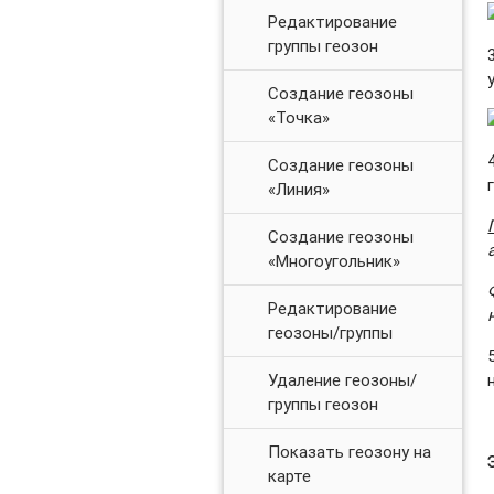
Редактирование
группы геозон
Создание геозоны
«Точка»
Создание геозоны
«Линия»
Создание геозоны
«Многоугольник»
Редактирование
геозоны/группы
Удаление геозоны/
группы геозон
Показать геозону на
карте