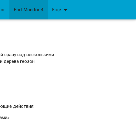
arrow_drop_down
tor
Fort Monitor 4
Еще
й сразу над несколькими
и дерева геозон.
ующие действия:
ами».