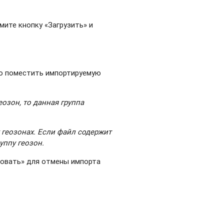
мите кнопку «Загрузить» и
жно поместить импортируемую
еозон, то данная группа
геозонах. Если файл содержит
уппу геозон.
ровать» для отмены импорта