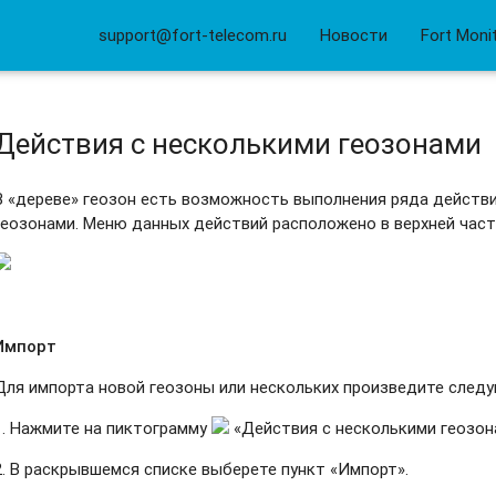
support@fort-telecom.ru
Новости
Fort Moni
Действия с несколькими геозонами
В «дереве» геозон есть возможность выполнения ряда действи
геозонами. Меню данных действий расположено в верхней част
Импорт
Для импорта новой геозоны или нескольких произведите след
1. Нажмите на пиктограмму
«Действия с несколькими геозон
2. В раскрывшемся списке выберете пункт «Импорт».