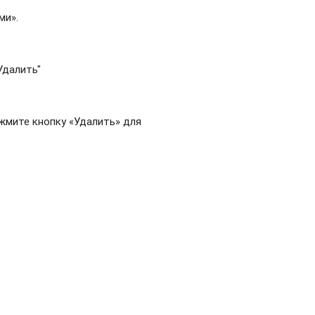
ми».
Удалить"
жмите кнопку «Удалить» для