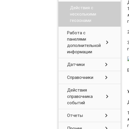
Действия с
несколькими
геозонами
Работа с
панелями
chevron_right
дополнительной
информации
chevron_right
Датчики
chevron_right
Справочники
Действия
chevron_right
справочника
событий
chevron_right
Отчеты
chevron_right
Прочее