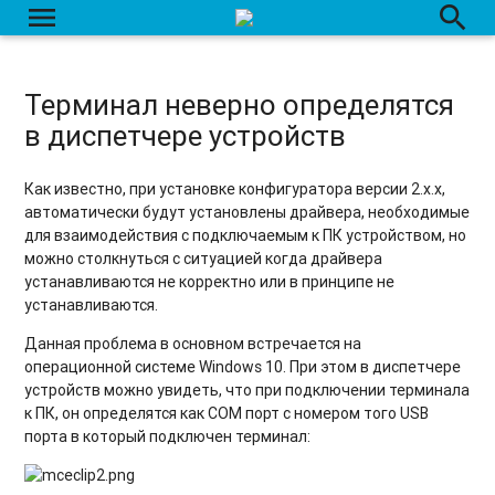
menu
search
Терминал неверно определятся
в диспетчере устройств
Как известно, при установке конфигуратора версии 2.x.x,
автоматически будут установлены драйвера, необходимые
для взаимодействия с подключаемым к ПК устройством, но
можно столкнуться с ситуацией когда драйвера
устанавливаются не корректно или в принципе не
устанавливаются.
Данная проблема в основном встречается на
операционной системе Windows 10. При этом в диспетчере
устройств можно увидеть, что при подключении терминала
к ПК, он определятся как COM порт с номером того USB
порта в который подключен терминал: