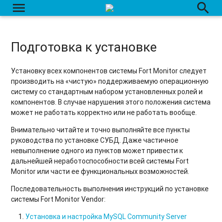
menu
search
Настройка сервера для отправки оповещений в MAX
Настройка сервера для отправки оповещений в Telegram
Подготовка к установке
Настройка сервера для отправки оповещений в Viber
Установку всех компонентов системы Fort Monitor следует
Отправка событий в Telegram и Viber
производить на «чистую» поддерживаемую операционную
систему со стандартным набором установленных ролей и
Кастомизация Fort Monitor Vendor
компонентов. В случае нарушения этого положения система
может не работать корректно или не работать вообще.
Работа Fort Monitor 3 по HTTP / HTTPS
Внимательно читайте и точно выполняйте все пункты
руководства по установке СУБД. Даже частичное
Рекомендации по переносу базы данных на отдельный
невыполнение одного из пунктов может привести к
сервер
дальнейшей неработоспособности всей системы Fort
Monitor или части ее функциональных возможностей.
Очистка таблиц базы данных сервера
Последовательность выполнения инструкций по установке
Приём данных от терминалов Voyager 2
системы Fort Monitor Vendor:
Установка и настройка MySQL Community Server