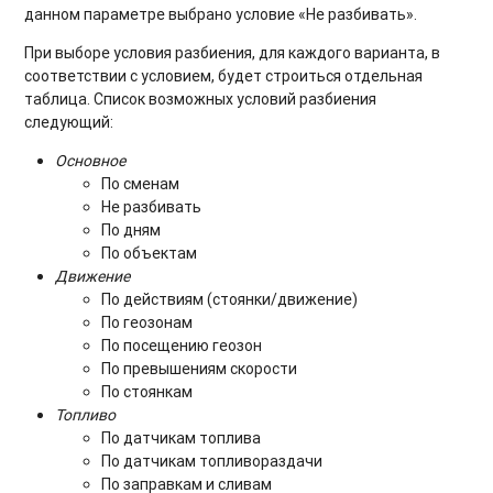
данном параметре выбрано условие «Не разбивать».
При выборе условия разбиения, для каждого варианта, в
соответствии с условием, будет строиться отдельная
таблица. Список возможных условий разбиения
следующий:
Основное
По сменам
Не разбивать
По дням
По объектам
Движение
По действиям (стоянки/движение)
По геозонам
По посещению геозон
По превышениям скорости
По стоянкам
Топливо
По датчикам топлива
По датчикам топливораздачи
По заправкам и сливам