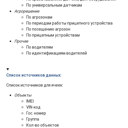
По универсальным датчикам
Агрорешение
По агрозонам
По периодам работы прицепного устройства
По посещению агрозон
По прицепным устройствам
Прочее
По водителям
По идентификациям водителей
Список источников данных:
Список источников для ячеек:
Объекты
IMEI
VIN-код
Гос. номер
Группа
Кол-во объектов