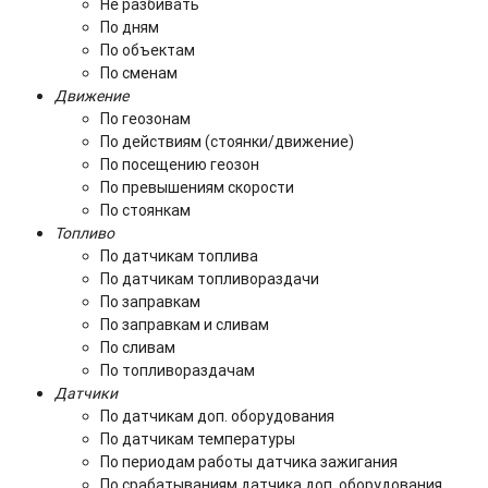
Не разбивать
По дням
По объектам
По сменам
Движение
По геозонам
По действиям (стоянки/движение)
По посещению геозон
По превышениям скорости
По стоянкам
Топливо
По датчикам топлива
По датчикам топливораздачи
По заправкам
По заправкам и сливам
По сливам
По топливораздачам
Датчики
По датчикам доп. оборудования
По датчикам температуры
По периодам работы датчика зажигания
По срабатываниям датчика доп. оборудования