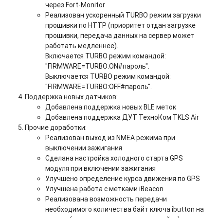
через Fort-Monitor
Реализован ускоренный TURBO режим загрузки
прошивки по HTTP (приоритет отдан загрузке
прошивки, передача данных на сервер может
работать медленнее).
Включается TURBO режим командой:
"FIRMWARE=TURBO:ON#пароль".
Выключается TURBO режим командой:
"FIRMWARE=TURBO:OFF#пароль".
Поддержка новых датчиков
:
Добавлена поддержка новых BLE меток
Добавлена поддержка ДУТ ТехноКом TKLS Air
Прочие доработки
:
Реализован выход из NMEA режима при
выключении зажигания
Сделана настройка холодного старта GPS
модуля при включении зажигания
Улучшено определение курса движения по GPS
Улучшена работа с метками iBeacon
Реализована возможность передачи
необходимого количества байт ключа ibutton на