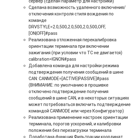
сервер (сделан параметр для настройки)
Сделана возможность удаленного включения/
отключения контроля стиля вождения по
команде
DRVSTYLE=2.0,500,2.0,500,2.0,500,OFF,
[ON|OFF]#pass
Реализована отложенная перекалибровка
ориентации терминала при включении
зажигания (при условии что ТС не двигается)
calibration=IGNON#pass
Добавлена команда для настройки режима
подтверждения получения сообщений в шине
CAN: CANMODE=[ACTIVE|PASSIVE]#pass
(ВНИМАНИЕ
:
по умолчанию в прошивке
отключено подтверждение получения
сообщений в шине CAN, и в некоторых ситуациях
может потребоваться включить подтверждение
командой CANMODE или через Конфигуратор)
Реализована применение настроек ориентации
терминала, порогов ускорений, и калибровки
положения без перезагрузки терминала
Доработана функция Фильтрации координат