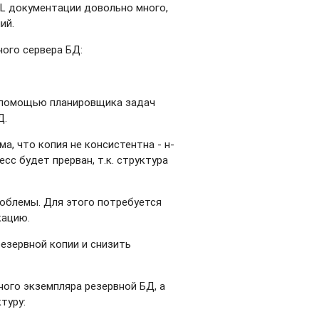
L документации довольно много,
ий.
ного сервера БД:
 помощью планировщика задач
Д.
а, что копия не консистентна - н-
сс будет прерван, т.к. структура
роблемы. Для этого потребуется
кацию.
езервной копии и снизить
ого экземпляра резервной БД, а
туру: