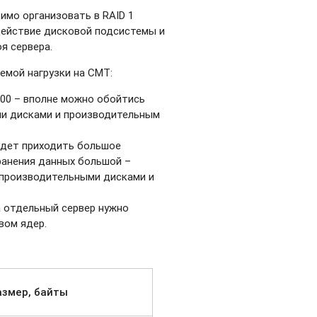
имо организовать в RAID 1
действие дисковой подсистемы и
я сервера.
емой нагрузки на СМТ:
200 – вполне можно обойтись
ми дисками и производительным
удет приходить большое
хранения данных большой –
 производительными дисками и
а отдельный сервер нужно
вом ядер.
азмер, байты