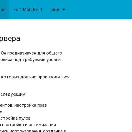
arrow_drop_down
tor
Fort Monitor 4
Еще
рвера
. Он предназначен для общего
ервиса под требуемые уровни
е которых должно производиться
о следующим:
ентов, настройка прав
ия
астройка пулов
 настройка и оптимизация
тики использования, создание и