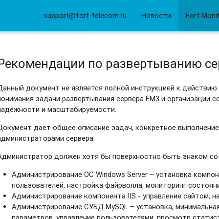
support@fort-telecom.ru
Новости
Fort Moni
Рекомендации по развертыванию се
Данный документ не является полной инструкцией к действию
понимания задачи развертывания сервера FM3 и организации с
надежности и масштабируемости.
Документ дает общее описание задач, конкретное выполнени
администраторами сервера.
Администратор должен хотя бы поверхностно быть знаком с
Администрирование ОС Windows Server – установка компон
пользователей, настройка файрволла, мониторинг состоян
Администрирование компонента IIS - управление сайтом, н
Администрирование СУБД MySQL – установка, минимальная
параметров, управление пользователями, просмотр статис