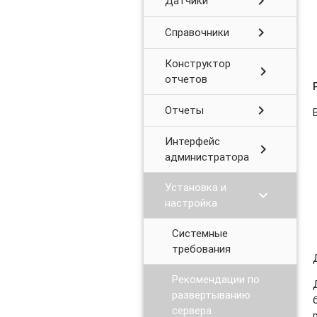
chevron_right
Датчики
chevron_right
Справочники
Конструктор
chevron_right
отчетов
chevron_right
Отчеты
Интерфейс
chevron_right
администратора
Установка и
chevron_right
настройка
Системные
требования
Рекомендации по
развертыванию
сервера