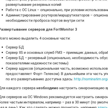
развертывание резервных копий
Работа с ОС Linux – опционально, при условии использован
Администрирование роутеров/маршрутизаторов – опциональ
необходимости проброса портов внутри сети
Развертывание серверов для FortMonitor 3
Всего можно выделить 4 основные части:
Сервер БД
Сервер IIS и основных служб FM3 – приемщик данных, обра
Сервер БД
– резервный (опционально, необходимость обу
показателями надежности системы)
Сервер адресов
(опциональная часть, возможно использов
предоставляет Форт-Телеком). В дальнейшем эта часть уп
по его развертыванию доступна здесь:
http://nominatim.org
Для каждого сервера
необходимо
настроить синхронизацию в
Для серверов на ОС Windows рекомендуется настроить синхрон
более частым интервалом, например – раз в 30 минут (по умол
раз в день). Как это сделать можно прочитать, например
здесь