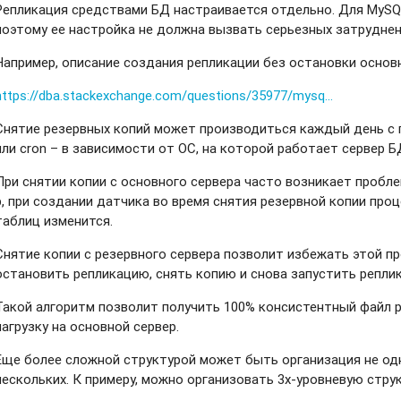
Репликация средствами БД настраивается отдельно. Для MySQ
поэтому ее настройка не должна вызвать серьезных затруднен
Например, описание создания репликации без остановки основ
https://dba.stackexchange.com/questions/35977/mysq...
Снятие резервных копий может производиться каждый день с
или cron – в зависимости от ОС, на которой работает сервер Б
При снятии копии с основного сервера часто возникает проблем
р, при создании датчика во время снятия резервной копии проце
таблиц изменится.
Снятие копии с резервного сервера позволит избежать этой п
остановить репликацию, снять копию и снова запустить репли
Такой алгоритм позволит получить 100% консистентный файл р
нагрузку на основной сервер.
Еще более сложной структурой может быть организация не одн
нескольких. К примеру, можно организовать 3х-уровневую струк