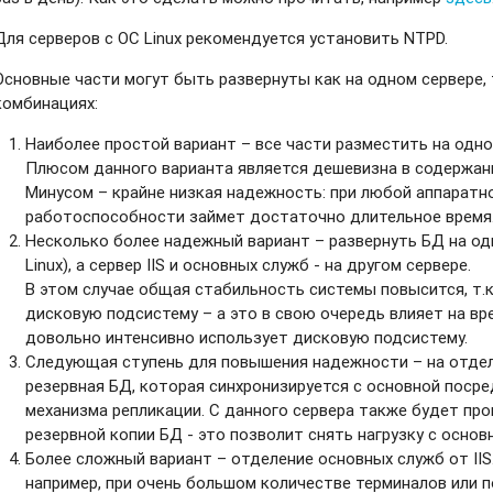
Для серверов с ОС Linux рекомендуется установить NTPD.
Основные части могут быть развернуты как на одном сервере, 
комбинациях:
Наиболее простой вариант – все части разместить на одн
Плюсом данного варианта является дешевизна в содержани
Минусом – крайне низкая надежность: при любой аппаратн
работоспособности займет достаточно длительное время
Несколько более надежный вариант – развернуть БД на од
Linux), а сервер IIS и основных служб - на другом сервере.
В этом случае общая стабильность системы повысится, т.к
дисковую подсистему – а это в свою очередь влияет на вр
довольно интенсивно использует дисковую подсистему.
Следующая ступень для повышения надежности – на отдел
резервная БД, которая синхронизируется с основной поср
механизма репликации. С данного сервера также будет пр
резервной копии БД - это позволит снять нагрузку с основ
Более сложный вариант – отделение основных служб от II
например, при очень большом количестве терминалов или п