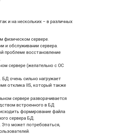
так и на нескольких – в различных
ом физическом сервере.
и и обслуживании сервера.
ой проблеме восстановление
.
ном сервере (желательно с ОС
. БД очень сильно нагружает
емя отклика IIS, который также
ьном сервере разворачивается
едством встроенного в БД
оисходить формирование файла
ного сервера БД.
S. Это может потребоваться,
ользователей.