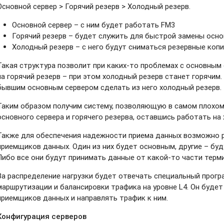
Основной сервер > Горячий резерв > Холодный резерв.
Основной сервер – с ним будет работать FM3
Горячий резерв – будет служить для быстрой замены осно
Холодный резерв – с него будут сниматься резервные коп
Такая структура позволит при каких-то проблемах с основны
на горячий резерв – при этом холодный резерв станет горячим.
бывшим основным сервером сделать из него холодный резерв.
Таким образом получим систему, позволяющую в самом плохом
основного сервера и горячего резерва, оставшись работать на
Также для обеспечения надежности приема данных возможно 
приемщиков данных. Один из них будет основным, другие – буд
Либо все они будут принимать данные от какой-то части терм
За распределение нагрузки будет отвечать специальный прог
маршрутизации и балансировки трафика на уровне L4. Он буде
приемщиков данных и направлять трафик к ним.
Конфигурация серверов