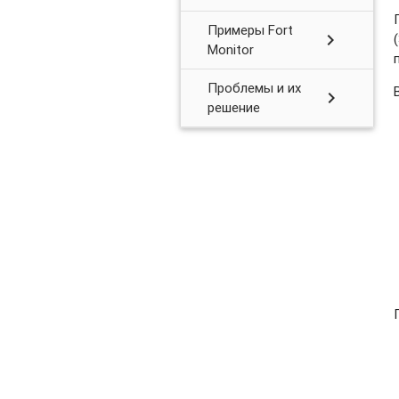
Примеры Fort
chevron_right
Monitor
Проблемы и их
chevron_right
решение