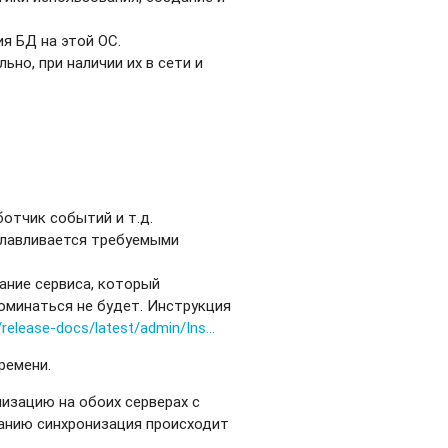
ия БД на этой ОС.
но, при наличии их в сети и
ботчик событий и т.д.
славливается требуемыми
ание сервиса, который
оминаться не будет. Инструкция
/release-docs/latest/admin/Ins...
ремени.
изацию на обоих серверах с
чанию синхронизация происходит
.