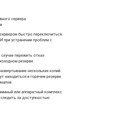
вного сервера
ии
м сервером быстро переключиться
 И при устранении проблем с
 случае пережить отказ
 холодном резерве.
развертывание нескольких копий
ут находиться в горячем резерве.
иналов.
раммный или аппаратный комплекс
т следить за доступностью